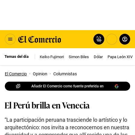
Temas del día
Keiko Fujimori
Simon Biles
Dólar
Papa León XIV
El Comercio
·
Opinion
·
Columnistas
Añadir El Comercio como fuente preferida en
El Perú brilla en Venecia
“La participación peruana trasciende lo artístico y lo
arquitectónico: nos invita a reconocernos en nuestra
diversidad y a comprender que allí reside una de las