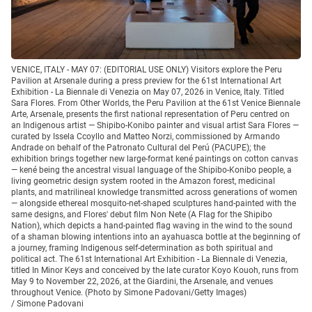
VENICE, ITALY - MAY 07: (EDITORIAL USE ONLY) Visitors explore the Peru
Pavilion at Arsenale during a press preview for the 61st International Art
Exhibition - La Biennale di Venezia on May 07, 2026 in Venice, Italy. Titled
Sara Flores. From Other Worlds, the Peru Pavilion at the 61st Venice Biennale
Arte, Arsenale, presents the first national representation of Peru centred on
an Indigenous artist — Shipibo-Konibo painter and visual artist Sara Flores —
curated by Issela Ccoyllo and Matteo Norzi, commissioned by Armando
Andrade on behalf of the Patronato Cultural del Perú (PACUPE); the
exhibition brings together new large-format kené paintings on cotton canvas
— kené being the ancestral visual language of the Shipibo-Konibo people, a
living geometric design system rooted in the Amazon forest, medicinal
plants, and matrilineal knowledge transmitted across generations of women
— alongside ethereal mosquito-net-shaped sculptures hand-painted with the
same designs, and Flores' debut film Non Nete (A Flag for the Shipibo
Nation), which depicts a hand-painted flag waving in the wind to the sound
of a shaman blowing intentions into an ayahuasca bottle at the beginning of
a journey, framing Indigenous self-determination as both spiritual and
political act. The 61st International Art Exhibition - La Biennale di Venezia,
titled In Minor Keys and conceived by the late curator Koyo Kouoh, runs from
May 9 to November 22, 2026, at the Giardini, the Arsenale, and venues
throughout Venice. (Photo by Simone Padovani/Getty Images)
/
Simone Padovani