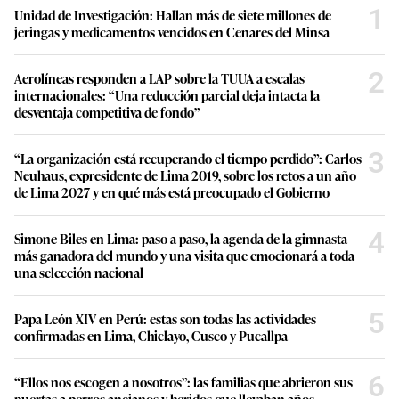
1
Unidad de Investigación: Hallan más de siete millones de
jeringas y medicamentos vencidos en Cenares del Minsa
2
Aerolíneas responden a LAP sobre la TUUA a escalas
internacionales: “Una reducción parcial deja intacta la
desventaja competitiva de fondo”
3
“La organización está recuperando el tiempo perdido”: Carlos
Neuhaus, expresidente de Lima 2019, sobre los retos a un año
de Lima 2027 y en qué más está preocupado el Gobierno
4
Simone Biles en Lima: paso a paso, la agenda de la gimnasta
más ganadora del mundo y una visita que emocionará a toda
una selección nacional
5
Papa León XIV en Perú: estas son todas las actividades
confirmadas en Lima, Chiclayo, Cusco y Pucallpa
6
“Ellos nos escogen a nosotros”: las familias que abrieron sus
puertas a perros ancianos y heridos que llevaban años