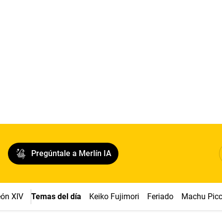
Pregúntale a Merlín IA
ón XIV
Temas del día
Keiko Fujimori
Feriado
Machu Pic