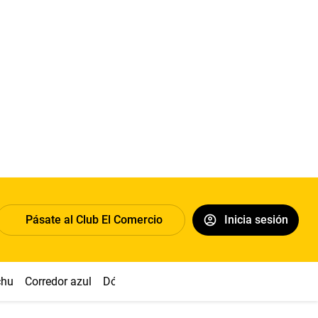
Pásate al Club El Comercio
Inicia sesión
chu
Corredor azul
Dólar
Congreso
Nasca
Acuña
Toled