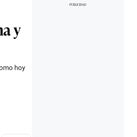
na y
 como hoy