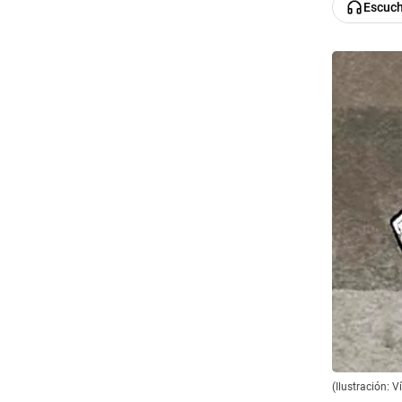
Escuc
(Ilustración: V