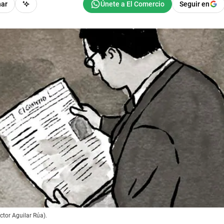
har
Seguir en
íctor Aguilar Rúa).