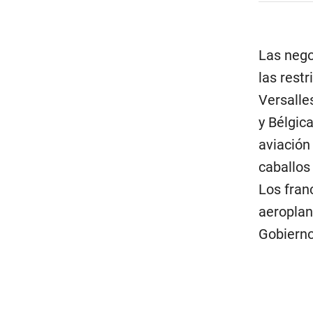
Las nego
las rest
Versalle
y Bélgic
aviación 
caballos
Los fran
aeroplan
Gobiern