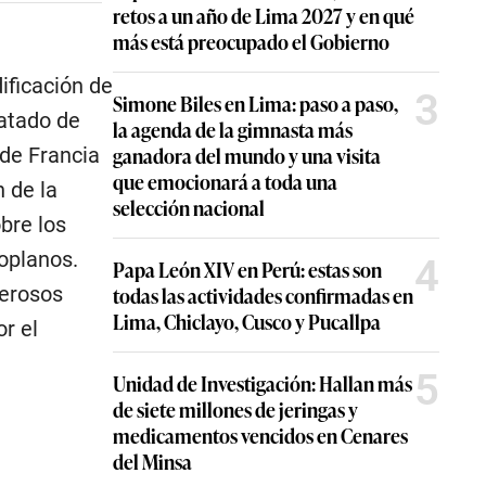
retos a un año de Lima 2027 y en qué
más está preocupado el Gobierno
ificación de
3
Simone Biles en Lima: paso a paso,
ratado de
la agenda de la gimnasta más
ganadora del mundo y una visita
 de Francia
que emocionará a toda una
n de la
selección nacional
obre los
oplanos.
4
Papa León XIV en Perú: estas son
todas las actividades confirmadas en
merosos
Lima, Chiclayo, Cusco y Pucallpa
r el
5
Unidad de Investigación: Hallan más
de siete millones de jeringas y
medicamentos vencidos en Cenares
del Minsa