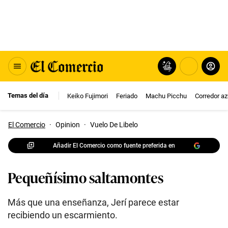
Temas del día
Keiko Fujimori
Feriado
Machu Picchu
Corredor az
El Comercio
·
Opinion
·
Vuelo De Libelo
Añadir El Comercio como fuente preferida en
Pequeñísimo saltamontes
Más que una enseñanza, Jerí parece estar
recibiendo un escarmiento.