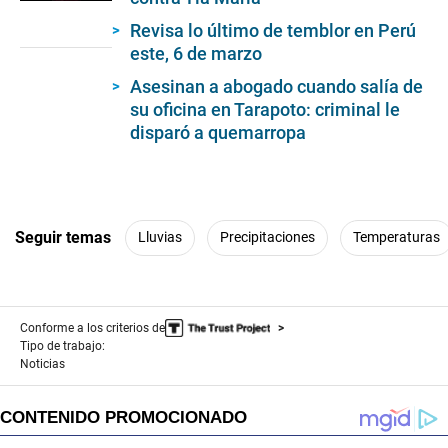
0
seconds
Revisa lo último de temblor en Perú
of
este, 6 de marzo
1
minute,
Asesinan a abogado cuando salía de
3
seconds
su oficina en Tarapoto: criminal le
disparó a quemarropa
Seguir temas
Lluvias
Precipitaciones
Temperaturas
Conforme a los criterios de
Tipo de trabajo:
Noticias