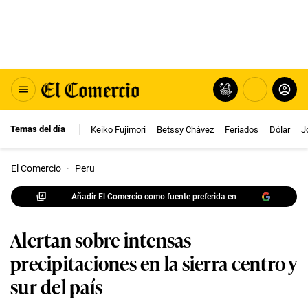
Temas del día
Keiko Fujimori
Betssy Chávez
Feriados
Dólar
J
El Comercio
·
Peru
Añadir El Comercio como fuente preferida en
Alertan sobre intensas
precipitaciones en la sierra centro y
sur del país