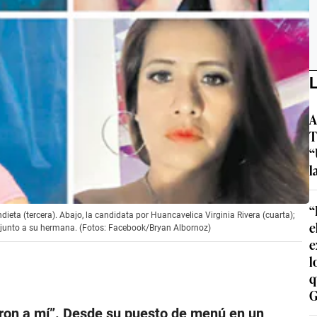
L
A
T
“
l
“
dieta (tercera). Abajo, la candidata por Huancavelica Virginia Rivera (cuarta);
e
ula junto a su hermana. (Fotos: Facebook/Bryan Albornoz)
e
l
q
G
ron a mí
”. Desde su puesto de menú en un