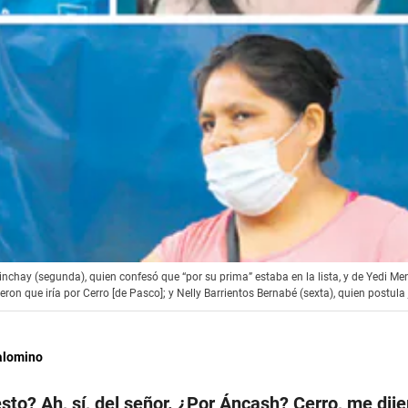
inchay (segunda), quien confesó que “por su prima” estaba en la lista, y de Yedi Men
jeron que iría por Cerro [de Pasco]; y Nelly Barrientos Bernabé (sexta), quien post
alomino
sto? Ah, sí, del señor. ¿Por Áncash? Cerro, me dije