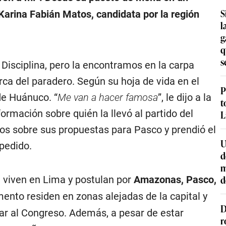
S
Karina Fabián Matos, candidata por la región
l
g
q
s
Disciplina, pero la encontramos en la carpa
ca del paradero. Según su hoja de vida en el
P
 de Huánuco. “
Me van a hacer famosa
”, le dijo a la
t
mación sobre quién la llevó al partido del
L
os sobre sus propuestas para Pasco y prendió el
U
 pedido.
d
m
d
 viven en Lima y postulan por
Amazonas, Pasco,
mento residen en zonas alejadas de la capital y
D
lar al Congreso. Además, a pesar de estar
r