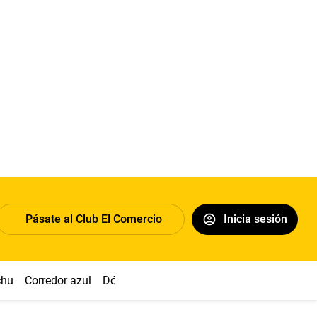
Pásate al Club El Comercio
Inicia sesión
chu
Corredor azul
Dólar
Congreso
Nasca
Acuña
Toled