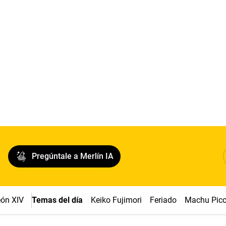
Pregúntale a Merlín IA
ón XIV
Temas del día
Keiko Fujimori
Feriado
Machu Pic