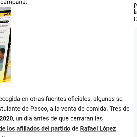
n campaña.
p
l
C
ecogida en otras fuentes oficiales, algunas se
tulante de Pasco, a la venta de comida. Tres de
 2020
, un día antes de que cerraran las
e los afiliados del partido
de
Rafael López