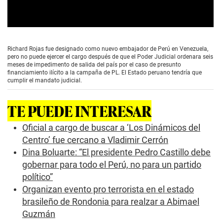
0
s
e
Richard Rojas fue designado como nuevo embajador de Perú en Venezuela,
c
pero no puede ejercer el cargo después de que el Poder Judicial ordenara seis
o
meses de impedimento de salida del país por el caso de presunto
n
financiamiento ilícito a la campaña de PL. El Estado peruano tendría que
d
cumplir el mandato judicial.
s
o
f
TE PUEDE INTERESAR
2
m
i
Oficial a cargo de buscar a ‘Los Dinámicos del
n
Centro’ fue cercano a Vladimir Cerrón
u
t
Dina Boluarte: “El presidente Pedro Castillo debe
e
gobernar para todo el Perú, no para un partido
s
,
político”
2
1
Organizan evento pro terrorista en el estado
s
brasileño de Rondonia para realzar a Abimael
e
c
Guzmán
o