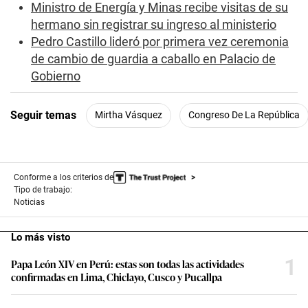
Ministro de Energía y Minas recibe visitas de su
n
d
hermano sin registrar su ingreso al ministerio
s
Pedro Castillo lideró por primera vez ceremonia
de cambio de guardia a caballo en Palacio de
Gobierno
Seguir temas
Mirtha Vásquez
Congreso De La República
Conforme a los criterios de
Tipo de trabajo:
Noticias
Lo más visto
1
Papa León XIV en Perú: estas son todas las actividades
confirmadas en Lima, Chiclayo, Cusco y Pucallpa