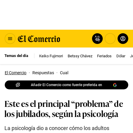
Temas del día
Keiko Fujimori
Betssy Chávez
Feriados
Dólar
J
El Comercio
·
Respuestas
·
Cual
Añadir El Comercio como fuente preferida en
Este es el principal “problema” de
los jubilados, según la psicología
La psicología dio a conocer cómo los adultos