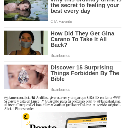
@planesconalicia
🐿️ Ardillas, vivero, aves y un parque GRATIS en Lima 😳💚
Sí existe y está en Lince 📍 Guárdalo para tu próximo plan ✨
#PlanesEnLima
#Lince
#ParquesDeLima
#LimaGratis
#QuéHacerEnLima
♬ sonido original -
Alicia | Planes reales