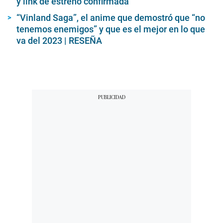
y link de estreno confirmada
i
n
“Vinland Saga”, el anime que demostró que “no
u
t
tenemos enemigos” y que es el mejor en lo que
e
va del 2023 | RESEÑA
,
5
s
e
c
o
n
d
s