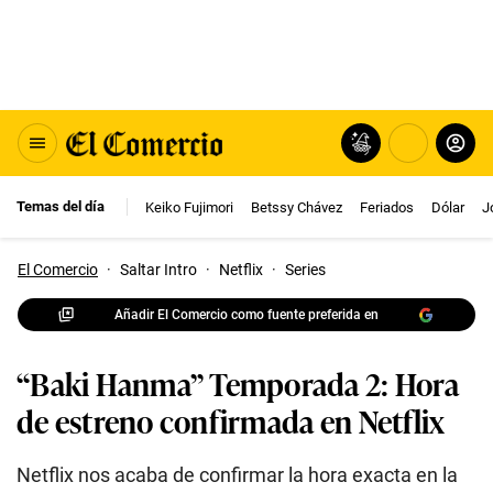
Temas del día
Keiko Fujimori
Betssy Chávez
Feriados
Dólar
J
El Comercio
·
Saltar Intro
·
Netflix
·
Series
Añadir El Comercio como fuente preferida en
“Baki Hanma” Temporada 2: Hora
de estreno confirmada en Netflix
Netflix nos acaba de confirmar la hora exacta en la