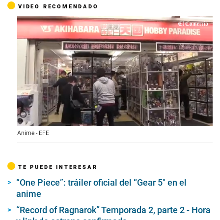
VIDEO RECOMENDADO
0
Anime - EFE
s
e
c
o
TE PUEDE INTERESAR
n
d
“One Piece”: tráiler oficial del “Gear 5″ en el
s
o
anime
f
1
“Record of Ragnarok” Temporada 2, parte 2 - Hora
m