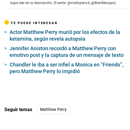
o
logra leer en la descripción. (Fuente: @mattyperry4, @BrentMorgan)
n
d
s
o
TE PUEDE INTERESAR
f
2
Actor Matthew Perry murió por los efectos de la
m
i
ketamina, según revela autopsia
n
u
Jennifer Aniston recordó a Matthew Perry con
t
emotivo post y la captura de un mensaje de texto
e
s
Chandler le iba a ser infiel a Monica en “Friends”,
,
1
pero Matthew Perry lo impidió
s
e
c
o
n
d
Seguir temas
Matthew Perry