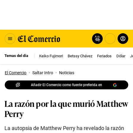
Temas del día
Keiko Fujimori
Betssy Chávez
Feriados
Dólar
J
El Comercio
·
Saltar Intro
·
Noticias
Añadir El Comercio como fuente preferida en
La razón por la que murió Matthew
Perry
La autopsia de Matthew Perry ha revelado la razón