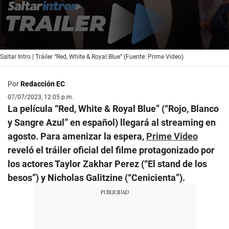
0
Saltar Intro | Tráiler “Red, White & Royal Blue” (Fuente: Prime Video)
seconds
of
2
Por
Redacción EC
minutes,
11
07/07/2023, 12:05 p.m.
seconds
La película “Red, White & Royal Blue” (“Rojo, Blanco
y Sangre Azul” en español) llegará al streaming en
agosto. Para amenizar la espera,
Prime Video
reveló el tráiler oficial del filme protagonizado por
los actores Taylor Zakhar Perez (“El stand de los
besos”) y Nicholas Galitzine (“Cenicienta”).