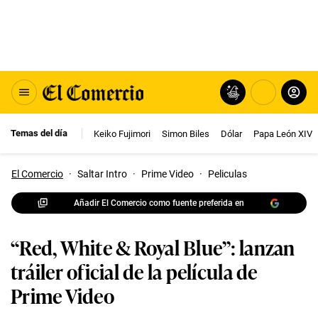
Temas del día
Keiko Fujimori
Simon Biles
Dólar
Papa León XIV
El Comercio
·
Saltar Intro
·
Prime Video
·
Peliculas
Añadir El Comercio como fuente preferida en
“Red, White & Royal Blue”: lanzan
tráiler oficial de la película de
Prime Video