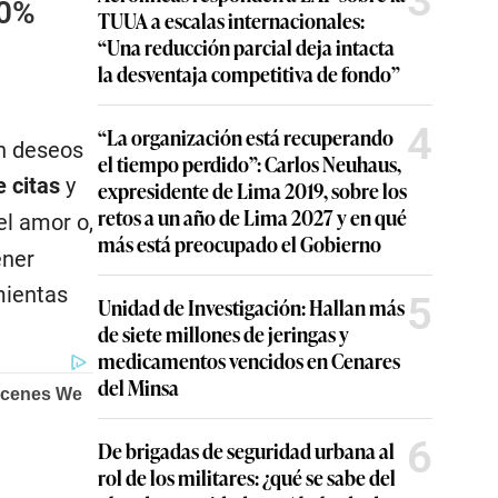
3
50%
TUUA a escalas internacionales:
“Una reducción parcial deja intacta
la desventaja competitiva de fondo”
4
“La organización está recuperando
an deseos
el tiempo perdido”: Carlos Neuhaus,
 citas
y
expresidente de Lima 2019, sobre los
retos a un año de Lima 2027 y en qué
el amor o,
más está preocupado el Gobierno
ener
mientas
5
Unidad de Investigación: Hallan más
de siete millones de jeringas y
medicamentos vencidos en Cenares
del Minsa
6
De brigadas de seguridad urbana al
rol de los militares: ¿qué se sabe del