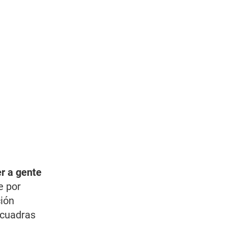
r a gente
e por
ción
 cuadras