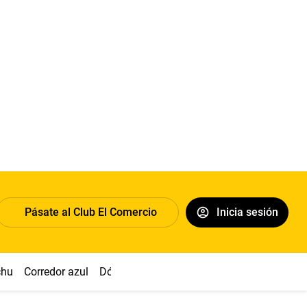
Pásate al Club El Comercio
Inicia sesión
chu
Corredor azul
Dólar
Congreso
Nasca
Acuña
Toled