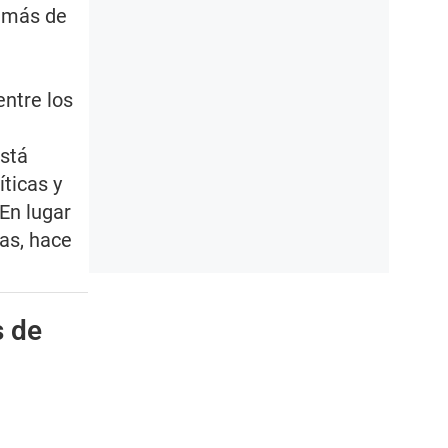
a más de
entre los
está
ticas y
 En lugar
nas, hace
s de