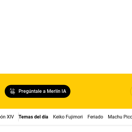
Pregúntale a Merlín IA
ón XIV
Temas del día
Keiko Fujimori
Feriado
Machu Pic