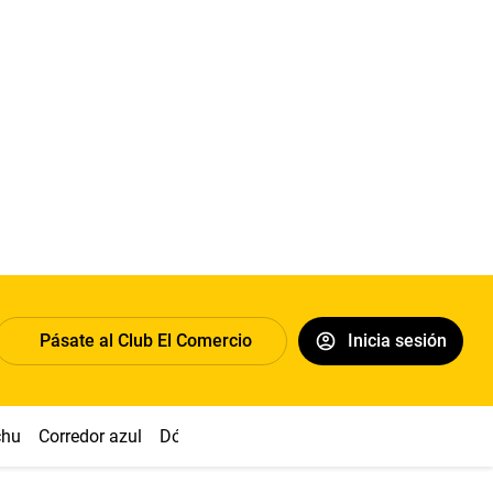
Pásate al Club El Comercio
Inicia sesión
chu
Corredor azul
Dólar
Congreso
Nasca
Acuña
Toled