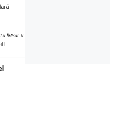
dará
ra llevar a
ll
el