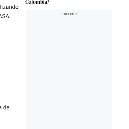
Colombia?
alizando
NASA.
a de