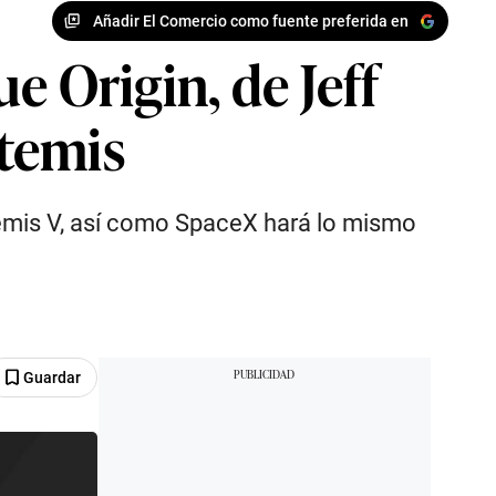
Añadir El Comercio como fuente preferida en
e Origin, de Jeff
rtemis
temis V, así como SpaceX hará lo mismo
Guardar