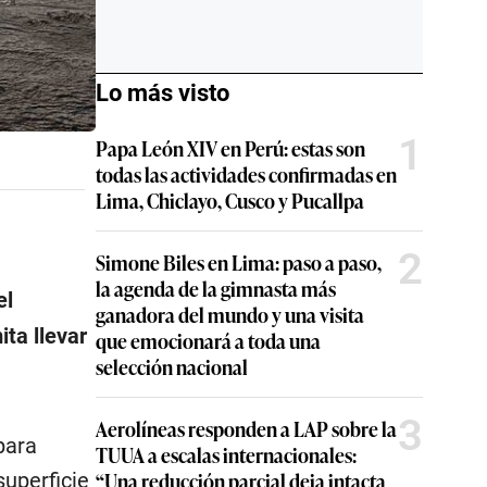
Lo más visto
1
Papa León XIV en Perú: estas son
todas las actividades confirmadas en
Lima, Chiclayo, Cusco y Pucallpa
2
Simone Biles en Lima: paso a paso,
la agenda de la gimnasta más
el
ganadora del mundo y una visita
ita llevar
que emocionará a toda una
selección nacional
3
Aerolíneas responden a LAP sobre la
para
TUUA a escalas internacionales:
“Una reducción parcial deja intacta
superficie