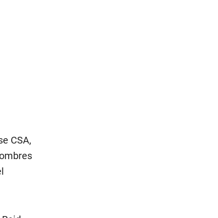
nse CSA,
 hombres
l