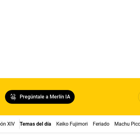
Pregúntale a Merlín IA
ón XIV
Temas del día
Keiko Fujimori
Feriado
Machu Pic