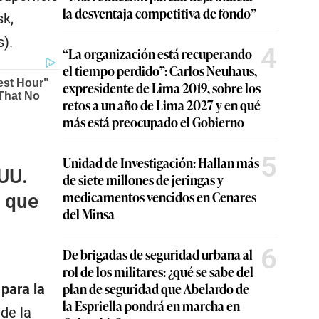
la desventaja competitiva de fondo”
sk,
s).
4
“La organización está recuperando
el tiempo perdido”: Carlos Neuhaus,
expresidente de Lima 2019, sobre los
retos a un año de Lima 2027 y en qué
más está preocupado el Gobierno
5
Unidad de Investigación: Hallan más
.UU.
de siete millones de jeringas y
medicamentos vencidos en Cenares
a que
del Minsa
6
De brigadas de seguridad urbana al
rol de los militares: ¿qué se sabe del
plan de seguridad que Abelardo de
para la
la Espriella pondrá en marcha en
de la