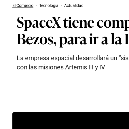
El Comercio
·
Tecnologia
·
Actualidad
SpaceX tiene compa
Bezos, para ir a l
La empresa espacial desarrollará un “si
con las misiones Artemis III y IV