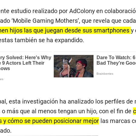
ente estudio realizado por AdColony en colaboraci
ado ‘Mobile Gaming Mothers’, que revela que cada
nen hijos las que juegan desde sus smartphones
y 
estas también se ha expandido.
bal, esta investigación ha analizado los perfiles de
 o más que al menos tengan un hijo, con el fin de
c
 y cómo se pueden posicionar mejor
las marcas c
ado.