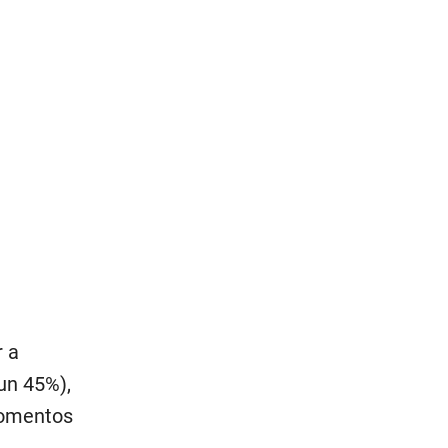
r a
(un 45%),
momentos