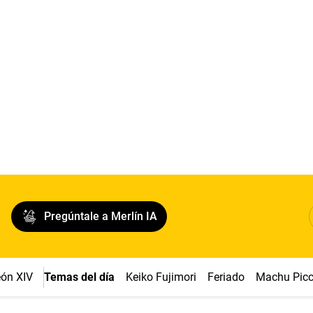
Pregúntale a Merlín IA
ón XIV
Temas del día
Keiko Fujimori
Feriado
Machu Pic