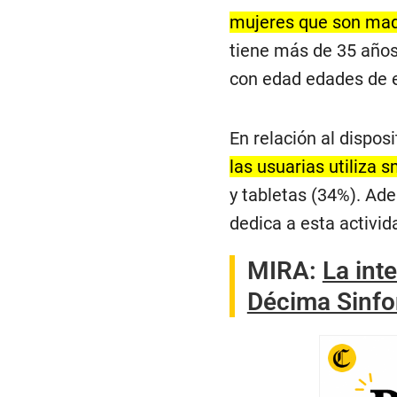
mujeres que son madr
tiene más de 35 años 
con edad edades de e
En relación al disposi
las usuarias utiliza
y tabletas (34%). Ad
dedica a esta activid
MIRA:
La int
Décima Sinfo