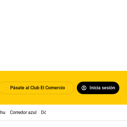
Pásate al Club El Comercio
Inicia sesión
chu
Corredor azul
Dólar
Congreso
Nasca
Acuña
Toled