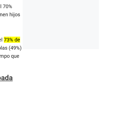
l 70%
nen hijos
el
73% de
olas (49%)
iempo que
abada