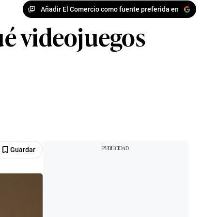
Añadir El Comercio como fuente preferida en
ué videojuegos
Guardar