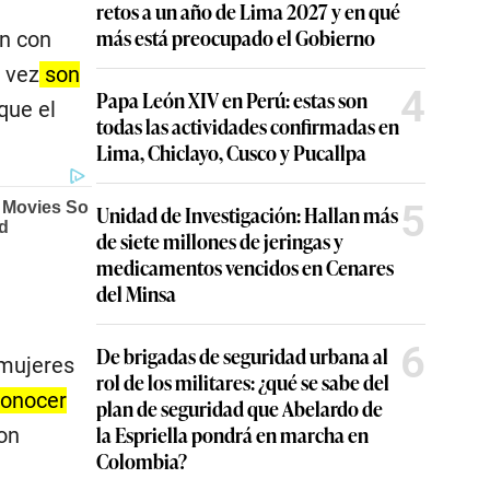
retos a un año de Lima 2027 y en qué
más está preocupado el Gobierno
ón con
 vez
son
4
Papa León XIV en Perú: estas son
que el
todas las actividades confirmadas en
Lima, Chiclayo, Cusco y Pucallpa
5
Unidad de Investigación: Hallan más
de siete millones de jeringas y
medicamentos vencidos en Cenares
del Minsa
6
De brigadas de seguridad urbana al
 mujeres
rol de los militares: ¿qué se sabe del
onocer
plan de seguridad que Abelardo de
la Espriella pondrá en marcha en
on
Colombia?