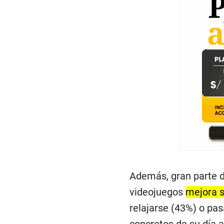
Además, gran parte d
videojuegos
mejora 
relajarse (43%) o pa
concretos de su día a