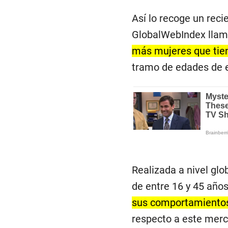
Así lo recoge un reci
GlobalWebIndex llam
más mujeres que tie
tramo de edades de 
Realizada a nivel glo
de entre 16 y 45 años
sus comportamientos
respecto a este merc