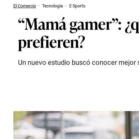
El Comercio
·
Tecnologia
·
E Sports
“Mamá gamer”: ¿qu
prefieren?
Un nuevo estudio buscó conocer mejor 