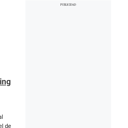
ing
al
el de