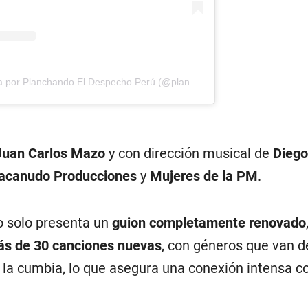
Una publicación compartida por Planchando El Despecho Perú (@planchandoeldespecho_peru)
Juan Carlos Mazo
y con dirección musical de
Diego
canudo Producciones
y
Mujeres de la PM
.
o solo presenta un
guion completamente renovado
s de 30 canciones nuevas
, con géneros que van d
 la cumbia, lo que asegura una conexión intensa co