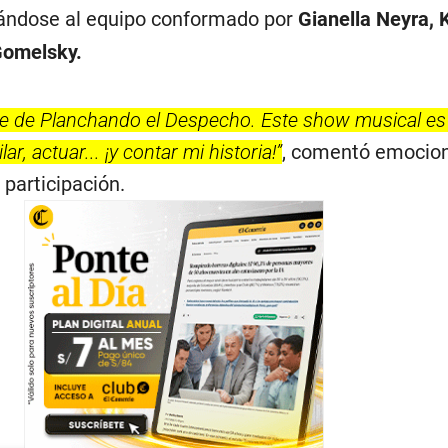
rándose al equipo conformado por
Gianella Neyra, 
Gomelsky.
arte de Planchando el Despecho. Este show musical es
lar, actuar... ¡y contar mi historia!”
, comentó emocio
participación.