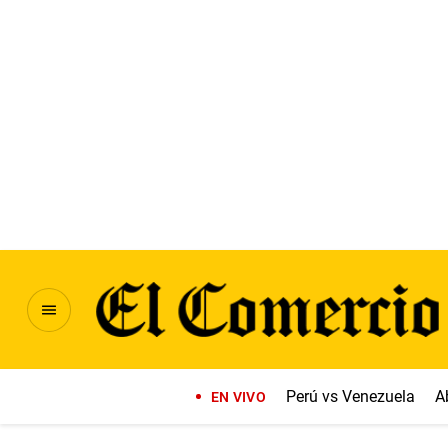
Perú vs Venezuela
A
EN VIVO