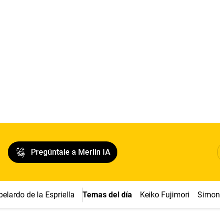
Pregúntale a Merlín IA
belardo de la Espriella
Temas del día
Keiko Fujimori
Simon 