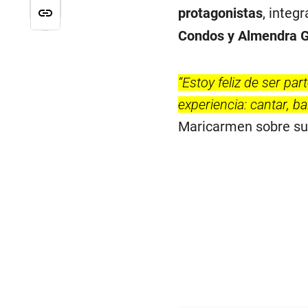
protagonistas
, integ
Condos y Almendra 
“Estoy feliz de ser p
experiencia: cantar, bai
Maricarmen sobre su 