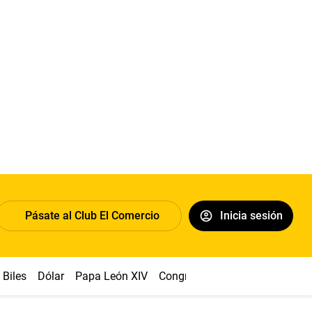
Pásate al Club El Comercio
Inicia sesión
Biles
Dólar
Papa León XIV
Congreso
Machu Picchu
Ab