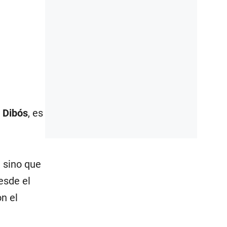
 Dibós
, es
, sino que
esde el
n el