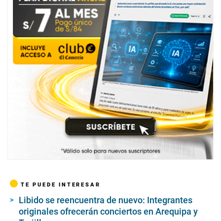
s
,
1
5
s
e
c
o
n
d
s
TE PUEDE INTERESAR
Libido se reencuentra de nuevo: Integrantes
originales ofrecerán conciertos en Arequipa y