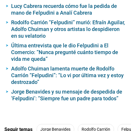
s
Lucy Cabrera recuerda cómo fue la pedida de
o
mano de Felpudini a Analí Cabrera
f
2
m
Rodolfo Carrión “Felpudini” murió: Efraín Aguilar,
i
Adolfo Chuiman y otros artistas lo despidieron
n
en su velatorio
u
t
Última entrevista que le dio Felpudini a El
e
s
Comercio: “Nunca pregunté cuánto tiempo de
,
vida me queda”
1
1
Adolfo Chuiman lamenta muerte de Rodolfo
s
e
Carrión “Felpudini”: “Lo vi por última vez y estoy
c
destrozado”
o
n
Jorge Benavides y su mensaje de despedida de
d
s
‘Felpudini’: “Siempre fue un padre para todos”
Seguir temas
Jorge Benavides
Rodolfo Carrión
Felpu