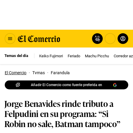
Temas del día
Keiko Fujimori
Feriado
Machu Picchu
Corredor az
El Comercio
·
Tvmas
·
Farandula
Añadir El Comercio como fuente preferida en
Jorge Benavides rinde tributo a
Felpudini en su programa: “Si
Robin no sale, Batman tampoco”