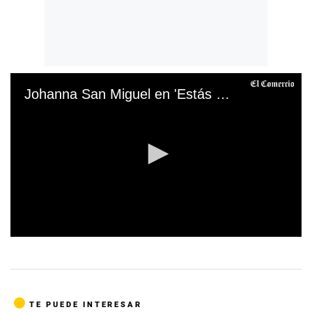
Johanna San Miguel en 'Estás en todas'
0
s
e
c
o
n
TE PUEDE INTERESAR
d