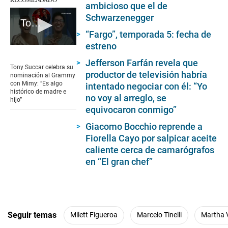
ambicioso que el de
Schwarzenegger
Tony Succar celebra su nominación al Grammy con Mimy: “Es algo histórico de madre e hijo”
“Fargo”, temporada 5: fecha de
estreno
0
seconds
Jefferson Farfán revela que
of
Tony Succar celebra su
1
productor de televisión habría
nominación al Grammy
minute,
con Mimy: “Es algo
intentado negociar con él: “Yo
19
histórico de madre e
no voy al arreglo, se
seconds
hijo”
equivocaron conmigo”
Giacomo Bocchio reprende a
Fiorella Cayo por salpicar aceite
caliente cerca de camarógrafos
en “El gran chef”
Seguir temas
Milett Figueroa
Marcelo Tinelli
Martha V