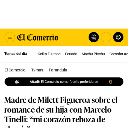
Temas del día
Keiko Fujimori
Feriado
Machu Picchu
Corredor az
El Comercio
·
Tvmas
·
Farandula
Añadir El Comercio como fuente preferida en
Madre de Milett Figueroa sobre el
romance de su hija con Marcelo
Tinelli: “mi corazón reboza de