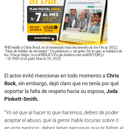
Will Smith a Chris Rock en el momento más incómodo de los Oscar 2022:
“Deja de hablar de mi mujer”. Un puñetazo y un grito. De lo que se hablará de
los
#Oscar
https://t.co/45B8LfCUFo
pic.twitter.com/m4DXVXJfQ3
— EL PAÍS (@el_pais)
March 28, 2022
El actor evitó mencionar en todo momento a
Chris
Rock
, sin embargo, dejó claro que no tenía por qué
soportar la falta de respeto hacia su esposa,
Jada
Pinkett-Smith.
“
Yo sé que al hacer lo que hacemos, debes de poder
aceptar el abuso, que la gente hable locuras sobre ti
en este negocio, debes tener personas que te falten al