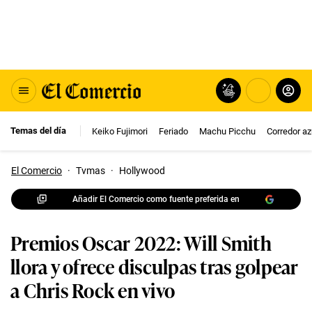
Temas del día
Keiko Fujimori
Feriado
Machu Picchu
Corredor az
El Comercio
·
Tvmas
·
Hollywood
Añadir El Comercio como fuente preferida en
Premios Oscar 2022: Will Smith
llora y ofrece disculpas tras golpear
a Chris Rock en vivo