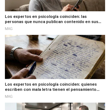
Los expertos en psicología coinciden: las
personas que nunca publican contenido en sus
redes sociales no pretenden buscar validación
MAG.
externa
Los expertos en psicología coinciden: quienes
escriben con mala letra tienen el pensamiento
acelerado y no lo hacen por desinterés
MAG.