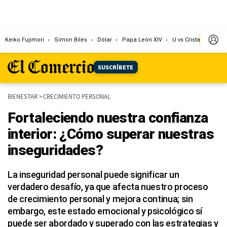
Keiko Fujimori
Simon Biles
Dólar
Papa León XIV
U vs Cristal
Cong
SUSCRÍBETE
BIENESTAR
>
CRECIMIENTO PERSONAL
Fortaleciendo nuestra confianza
interior: ¿Cómo superar nuestras
inseguridades?
La inseguridad personal puede significar un
verdadero desafío, ya que afecta nuestro proceso
de crecimiento personal y mejora continua; sin
embargo, este estado emocional y psicológico sí
puede ser abordado y superado con las estrategias y