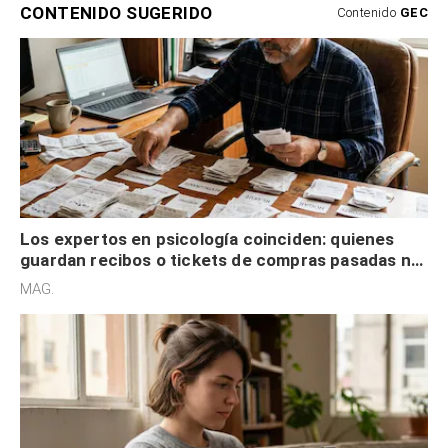
CONTENIDO SUGERIDO
Contenido
GEC
Los expertos en psicología coinciden: quienes
guardan recibos o tickets de compras pasadas no
son acumuladores, sino que tienen necesidad de
MAG.
control