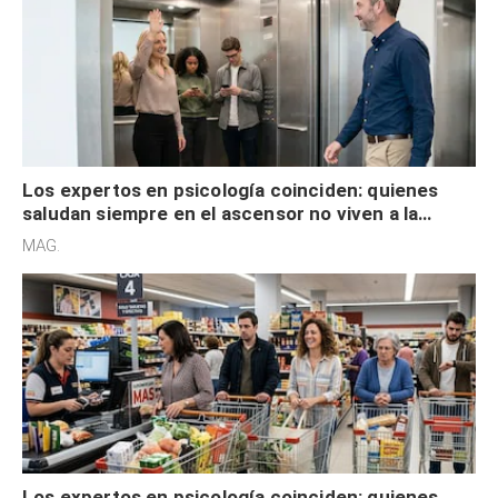
Los expertos en psicología coinciden: quienes
saludan siempre en el ascensor no viven a la
defensiva y tienen apertura social
MAG.
Los expertos en psicología coinciden: quienes