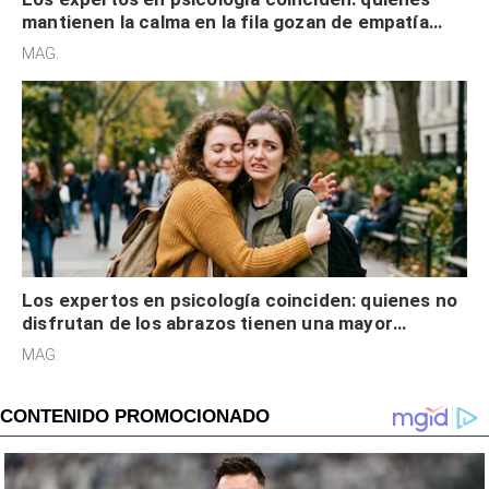
mantienen la calma en la fila gozan de empatía
cognitiva, gratitud y no solo tienen autocontrol
MAG.
Los expertos en psicología coinciden: quienes no
disfrutan de los abrazos tienen una mayor
sensibilidad a los estímulos físicos y no es por
MAG.
desinterés