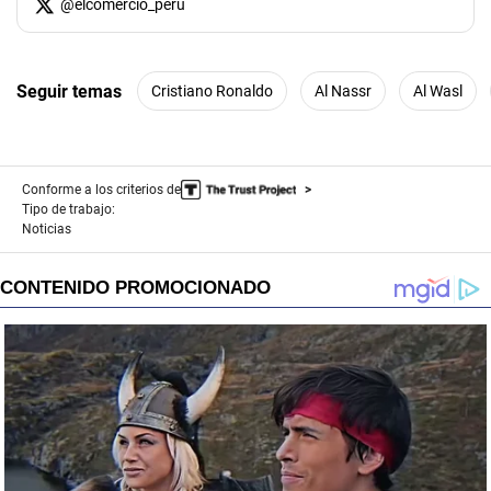
@
elcomercio_peru
Seguir temas
Cristiano Ronaldo
Al Nassr
Al Wasl
Conforme a los criterios de
Tipo de trabajo:
Noticias