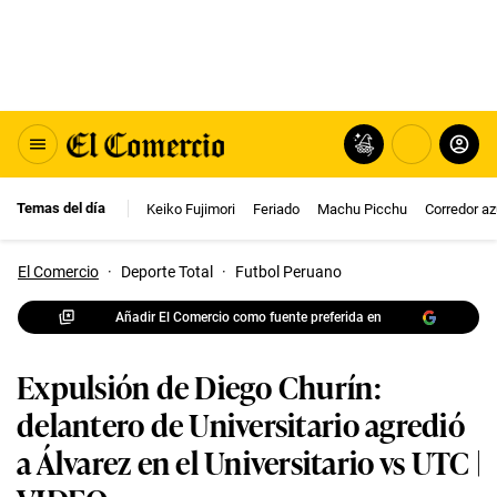
Temas del día
Keiko Fujimori
Feriado
Machu Picchu
Corredor az
El Comercio
·
Deporte Total
·
Futbol Peruano
Añadir El Comercio como fuente preferida en
Expulsión de Diego Churín:
delantero de Universitario agredió
a Álvarez en el Universitario vs UTC |