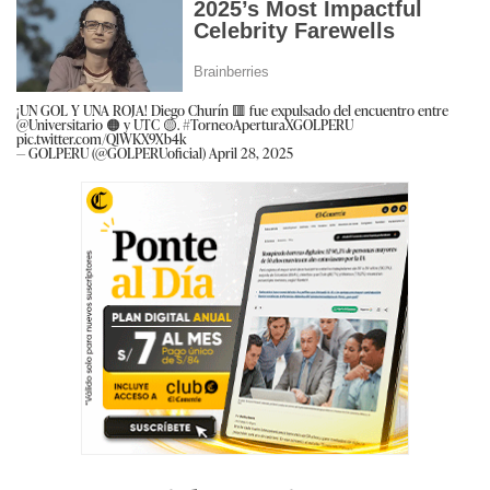
¡UN GOL Y UNA ROJA! Diego Churín 🟥 fue expulsado del encuentro entre
@Universitario
🟠 y UTC 🟡.
#TorneoAperturaXGOLPERU
pic.twitter.com/QlWKX9Xb4k
— GOLPERU (@GOLPERUoficial)
April 28, 2025