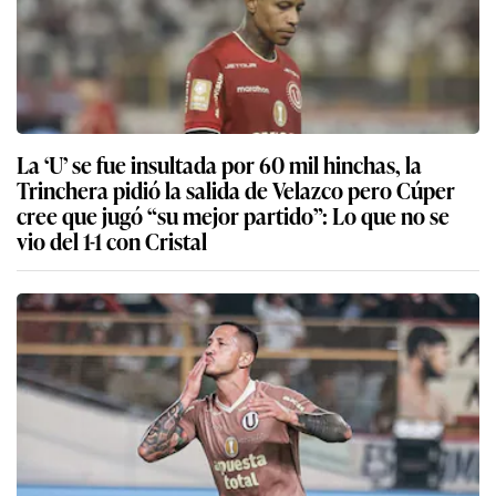
La ‘U’ se fue insultada por 60 mil hinchas, la
Trinchera pidió la salida de Velazco pero Cúper
cree que jugó “su mejor partido”: Lo que no se
vio del 1-1 con Cristal