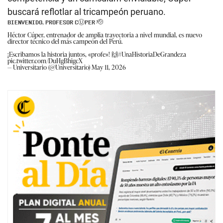
buscará reflotlar al tricampeón peruano.
𝗕𝗜𝗘𝗡𝗩𝗘𝗡𝗜𝗗𝗢, 𝗣𝗥𝗢𝗙𝗘𝗦𝗢𝗥 𝗖Ⓤ𝗣𝗘𝗥 🫡
Héctor Cúper, entrenador de amplia trayectoria a nivel mundial, es nuevo
director técnico del más campeón del Perú.
¡Escribamos la historia juntos, «profe»! 🙌
#UnaHistoriaDeGrandeza
pic.twitter.com/DuHgBhigcX
— Universitario (@Universitario)
May 11, 2026