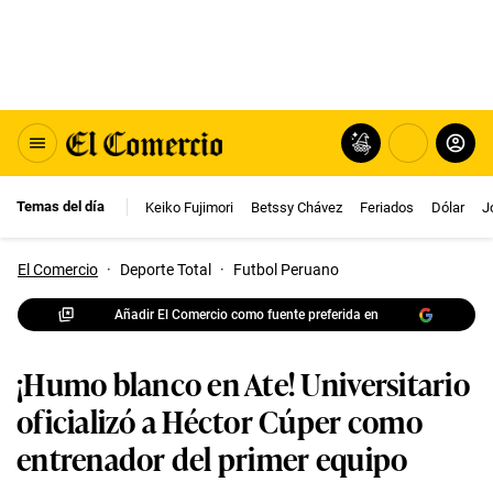
Temas del día
Keiko Fujimori
Betssy Chávez
Feriados
Dólar
J
El Comercio
·
Deporte Total
·
Futbol Peruano
Añadir El Comercio como fuente preferida en
¡Humo blanco en Ate! Universitario
oficializó a Héctor Cúper como
entrenador del primer equipo