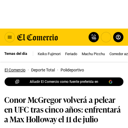
Temas del día
Keiko Fujimori
Feriado
Machu Picchu
Corredor az
El Comercio
·
Deporte Total
·
Polideportivo
Añadir El Comercio como fuente preferida en
Conor McGregor volverá a pelear
en UFC tras cinco años: enfrentará
a Max Holloway el 11 de julio