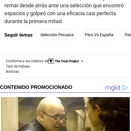
remar desde atrás ante una selección que encontró
espacios y golpeó con una eficacia casi perfecta
durante la primera mitad.
Seguir temas
Selección Peruana
Perú Vs España
Ped
Conforme a los criterios de
Tipo de trabajo:
Noticias