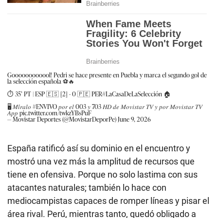
Goooooooooool! Pedri se hace presente en Puebla y marca el segundo gol de
la selección española ⚽🔥
⏱️ 35’ PT | ESP 🇪🇸 [2] - 0 🇵🇪 PER
#LaCasaDeLaSelección
🏠
🖥️ 𝑀𝑖́𝑟𝑎𝑙𝑜
#ENVIVO
𝑝𝑜𝑟 𝑒𝑙 003 𝑦 703 𝐻𝐷 𝑑𝑒 𝑀𝑜𝑣𝑖𝑠𝑡𝑎𝑟 𝑇𝑉 𝑦 𝑝𝑜𝑟 𝑀𝑜𝑣𝑖𝑠𝑡𝑎𝑟 𝑇𝑉
𝐴𝑝𝑝
pic.twitter.com/twkzYBsPuF
— Movistar Deportes (@MovistarDeporPe)
June 9, 2026
España ratificó así su dominio en el encuentro y
mostró una vez más la amplitud de recursos que
tiene en ofensiva. Porque no solo lastima con sus
atacantes naturales; también lo hace con
mediocampistas capaces de romper líneas y pisar el
área rival. Perú, mientras tanto, quedó obligado a