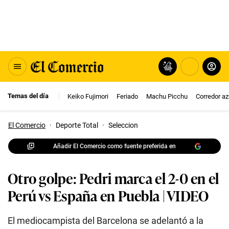
Temas del día
Keiko Fujimori
Feriado
Machu Picchu
Corredor az
El Comercio
·
Deporte Total
·
Seleccion
Añadir El Comercio como fuente preferida en
Otro golpe: Pedri marca el 2-0 en el
Perú vs España en Puebla | VIDEO
El mediocampista del Barcelona se adelantó a la