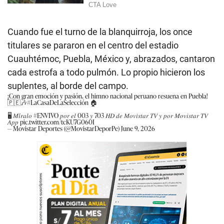
Cuando fue el turno de la blanquirroja, los once
titulares se pararon en el centro del estadio
Cuauhtémoc, Puebla, México y, abrazados, cantaron
cada estrofa a todo pulmón. Lo propio hicieron los
suplentes, al borde del campo.
¡Con gran emoción y pasión, el himno nacional peruano resuena en Puebla!
🇵🇪🎶
#LaCasaDeLaSelección
🏠
🖥️ 𝑀𝑖́𝑟𝑎𝑙𝑜
#ENVIVO
𝑝𝑜𝑟 𝑒𝑙 003 𝑦 703 𝐻𝐷 𝑑𝑒 𝑀𝑜𝑣𝑖𝑠𝑡𝑎𝑟 𝑇𝑉 𝑦 𝑝𝑜𝑟 𝑀𝑜𝑣𝑖𝑠𝑡𝑎𝑟 𝑇𝑉
𝐴𝑝𝑝
pic.twitter.com/tcKU7G060I
— Movistar Deportes (@MovistarDeporPe)
June 9, 2026