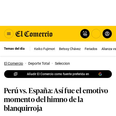
Temas del día
Keiko Fujimori
Betssy Chávez
Feriados
Alianza v
El Comercio
·
Deporte Total
·
Seleccion
Añadir El Comercio como fuente preferida en
Perú vs. España: Así fue el emotivo
momento del himno de la
blanquirroja