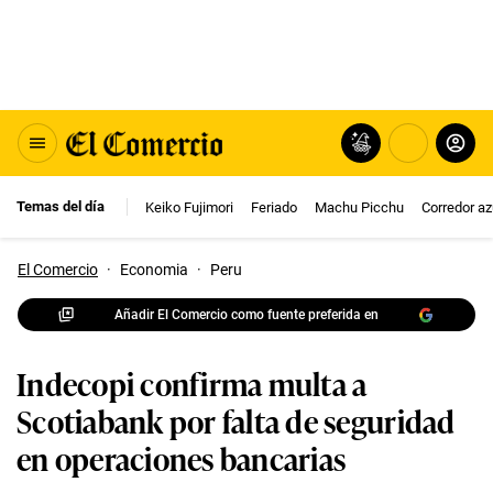
Temas del día
Keiko Fujimori
Feriado
Machu Picchu
Corredor az
El Comercio
·
Economia
·
Peru
Añadir El Comercio como fuente preferida en
Indecopi confirma multa a
Scotiabank por falta de seguridad
en operaciones bancarias