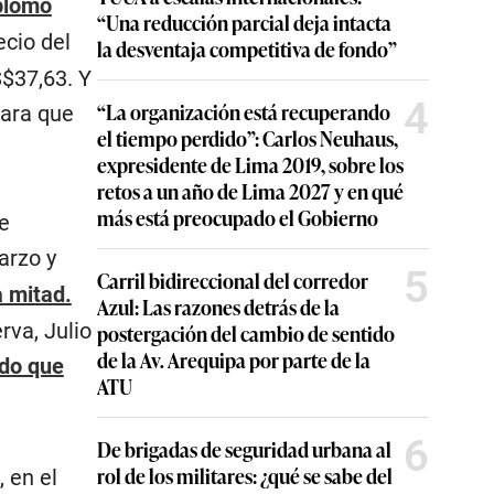
splomó
“Una reducción parcial deja intacta
ecio del
la desventaja competitiva de fondo”
S$37,63. Y
4
“La organización está recuperando
para que
el tiempo perdido”: Carlos Neuhaus,
expresidente de Lima 2019, sobre los
retos a un año de Lima 2027 y en qué
más está preocupado el Gobierno
e
arzo y
5
Carril bidireccional del corredor
a mitad.
Azul: Las razones detrás de la
va, Julio
postergación del cambio de sentido
de la Av. Arequipa por parte de la
ado que
ATU
6
De brigadas de seguridad urbana al
rol de los militares: ¿qué se sabe del
 en el