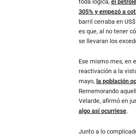
toda lógica,
el petró
305% y empezó a coti
barril cerraba en US$
es que, al no tener 
se llevaran los exced
Ese mismo mes, en el
reactivación a la vist
mayo,
la población o
Rememorando aquellos
Velarde, afirmó en j
algo así ocurriese
.
Junto a lo complicad