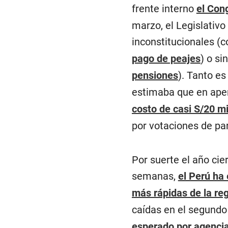
frente interno
el Cong
marzo, el Legislativ
inconstitucionales (
pago de peajes
) o s
pensiones
). Tanto es
estimaba que en ap
costo de casi S/20 mi
por votaciones de pa
Por suerte el año cie
semanas,
el Perú ha
más rápidas de la re
caídas en el segundo
esperado por agencia