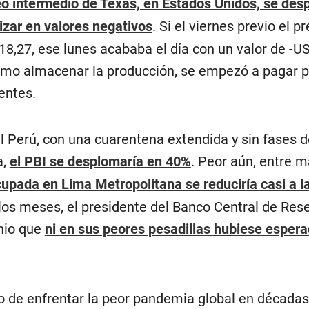
leo intermedio de Texas, en Estados Unidos, se de
zar en valores negativos
. Si el viernes previo el pr
18,27, ese lunes acababa el día con un valor de -U
cómo almacenar la producción, se empezó a pagar 
entes.
 Perú, con una cuarentena extendida y sin fases d
a,
el PBI se desplomaría en 40%
. Peor aún, entre m
cupada en Lima Metropolitana se reduciría casi a l
 meses, el presidente del Banco Central de Reser
unio que
ni en sus peores pesadillas hubiese esper
o de enfrentar la peor pandemia global en décadas,