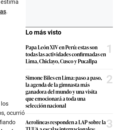
e estima
das
.
Lo más visto
1
Papa León XIV en Perú: estas son
todas las actividades confirmadas en
Lima, Chiclayo, Cusco y Pucallpa
2
Simone Biles en Lima: paso a paso,
la agenda de la gimnasta más
ganadora del mundo y una visita
que emocionará a toda una
 los
selección nacional
s, ocurrió
3
Aerolíneas responden a LAP sobre la
fiando
TUUA a escalas internacionales: