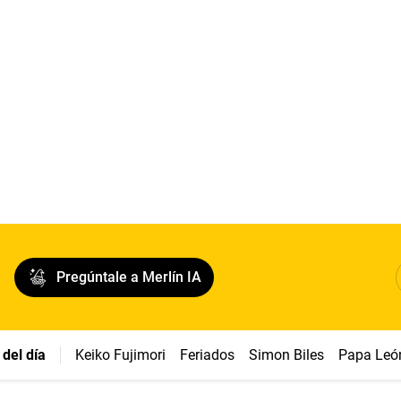
Pregúntale a Merlín IA
del día
Keiko Fujimori
Feriados
Simon Biles
Papa Leó