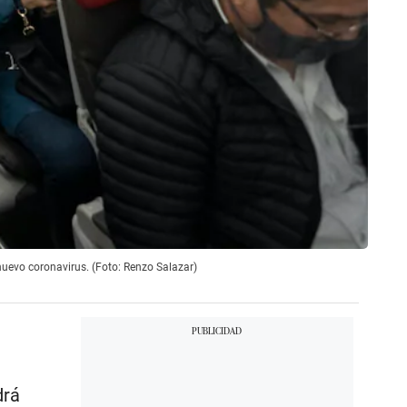
nuevo coronavirus. (Foto: Renzo Salazar)
drá