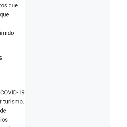
ntos que
 que
rimido
s
l COVID-19
r turismo.
 de
cios