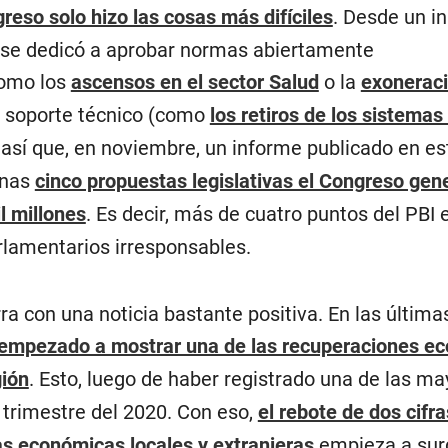
reso solo hizo las cosas más difíciles
. Desde un in
o se dedicó a aprobar normas abiertamente
como los
ascensos en el sector Salud
o la
exoneraci
in soporte técnico (como
los retiros de los sistemas
 así que, en noviembre, un informe publicado en es
enas
cinco propuestas legislativas el Congreso gen
l millones
. Es decir, más de cuatro puntos del PBI 
rlamentarios irresponsables.
rra con una noticia bastante positiva. En las última
 empezado a mostrar una de las recuperaciones e
gión
. Esto, luego de haber registrado una de las m
 trimestre del 2020. Con eso,
el rebote de dos cifra
s económicas locales y extranjeras
empieza a surgi