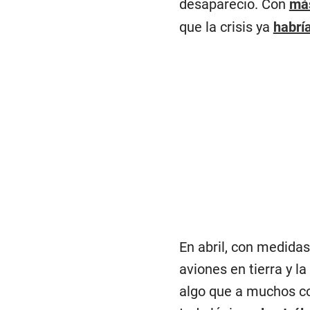
desapareció. Con
más
que la crisis ya
habrí
En abril, con medidas
aviones en tierra y l
algo que a muchos co