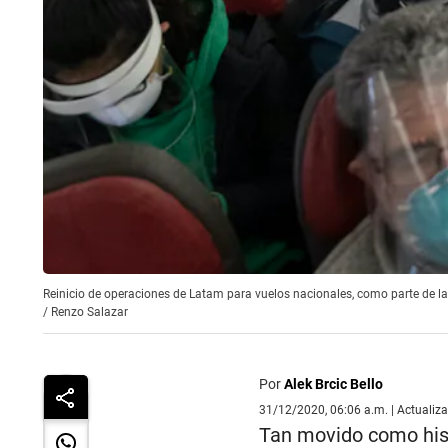
Reinicio de operaciones de Latam para vuelos nacionales, como parte de la
/
Renzo Salazar
Por
Alek Brcic Bello
31/12/2020, 06:06 a.m. | Actualiz
Tan movido como hist