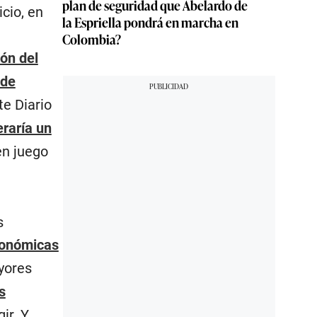
plan de seguridad que Abelardo de
icio, en
la Espriella pondrá en marcha en
Colombia?
ón del
 de
te Diario
eraría un
en juego
s
conómicas
ayores
s
r. Y,