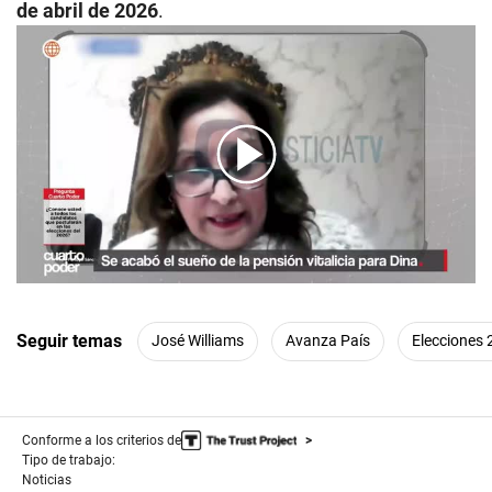
de abril de 2026
.
00:00
/
05:58
Seguir temas
José Williams
Avanza País
Elecciones
Conforme a los criterios de
Tipo de trabajo:
Noticias