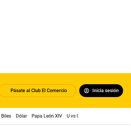
Pásate al Club El Comercio
Inicia sesión
Biles
Dólar
Papa León XIV
U vs Cristal
Congreso
Mach