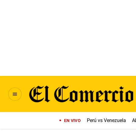
Perú vs Venezuela
A
EN VIVO