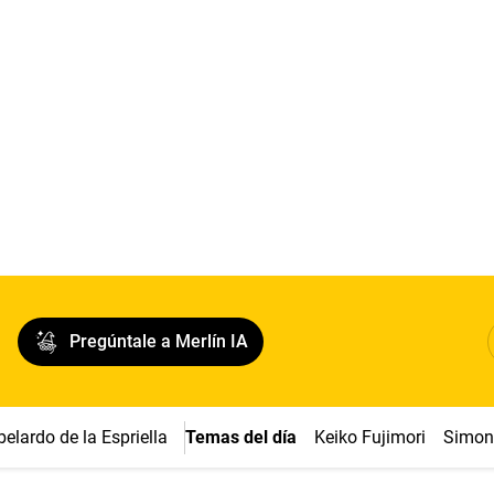
Pregúntale a Merlín IA
belardo de la Espriella
Temas del día
Keiko Fujimori
Simon 