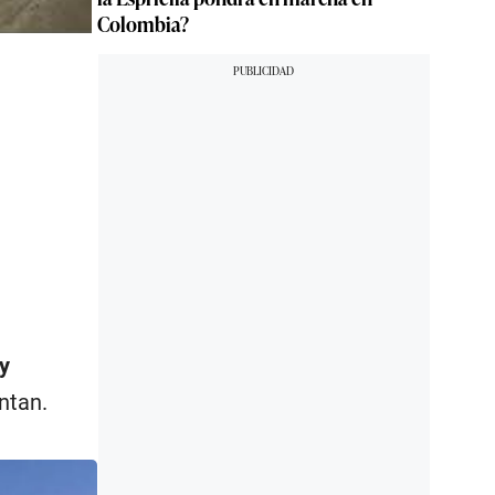
Colombia?
y
ntan.