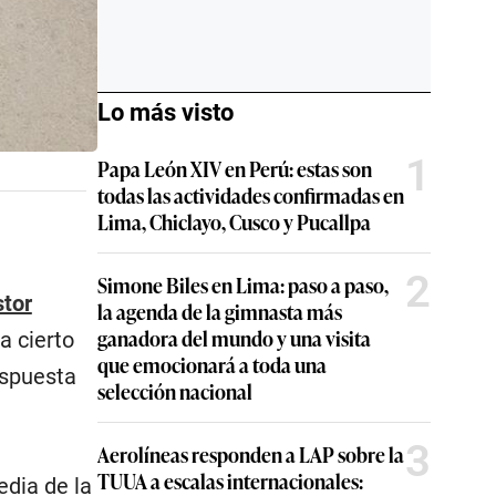
Lo más visto
1
Papa León XIV en Perú: estas son
todas las actividades confirmadas en
Lima, Chiclayo, Cusco y Pucallpa
2
Simone Biles en Lima: paso a paso,
stor
la agenda de la gimnasta más
ganadora del mundo y una visita
a cierto
que emocionará a toda una
espuesta
selección nacional
3
Aerolíneas responden a LAP sobre la
TUUA a escalas internacionales:
edia de la