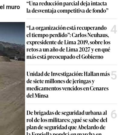
“Una reducción parcial deja intacta
del muro
la desventaja competitiva de fondo”
4
“La organización está recuperando
el tiempo perdido”: Carlos Neuhaus,
expresidente de Lima 2019, sobre los
retos a un año de Lima 2027 y en qué
más está preocupado el Gobierno
5
Unidad de Investigación: Hallan más
de siete millones de jeringas y
medicamentos vencidos en Cenares
del Minsa
6
De brigadas de seguridad urbana al
rol de los militares: ¿qué se sabe del
plan de seguridad que Abelardo de
la Espriella pondrá en marcha en