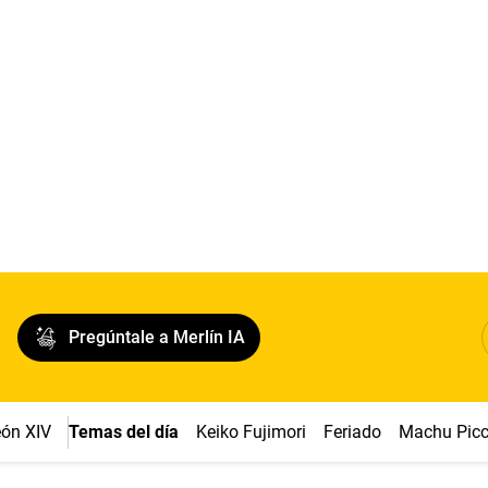
Pregúntale a Merlín IA
ón XIV
Temas del día
Keiko Fujimori
Feriado
Machu Pic