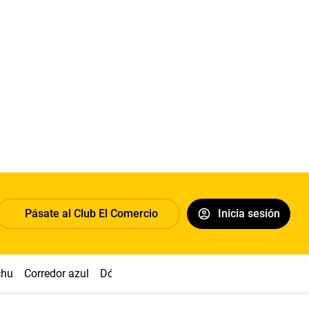
Pásate al Club El Comercio
Inicia sesión
chu
Corredor azul
Dólar
Congreso
Nasca
Acuña
Toled