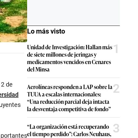
Lo más visto
1
Unidad de Investigación: Hallan más
de siete millones de jeringas y
medicamentos vencidos en Cenares
del Minsa
12 de
2
Aerolíneas responden a LAP sobre la
TUUA a escalas internacionales:
ersidad
“Una reducción parcial deja intacta
luyentes
la desventaja competitiva de fondo”
3
“La organización está recuperando
el tiempo perdido”: Carlos Neuhaus,
mportantes