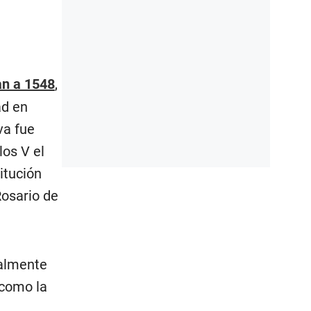
an a 1548
,
ad en
va fue
los V el
itución
Rosario de
ialmente
 como la