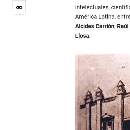
intelectuales, científ
América Latina, entr
Alcides Carrión
,
Raúl
Llosa
.