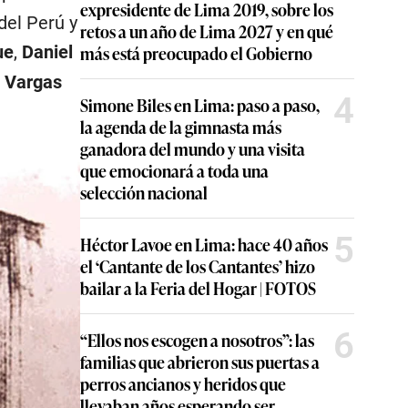
expresidente de Lima 2019, sobre los
 del Perú y
retos a un año de Lima 2027 y en qué
ue
,
Daniel
más está preocupado el Gobierno
 Vargas
4
Simone Biles en Lima: paso a paso,
la agenda de la gimnasta más
ganadora del mundo y una visita
que emocionará a toda una
selección nacional
5
Héctor Lavoe en Lima: hace 40 años
el ‘Cantante de los Cantantes’ hizo
bailar a la Feria del Hogar | FOTOS
6
“Ellos nos escogen a nosotros”: las
familias que abrieron sus puertas a
perros ancianos y heridos que
llevaban años esperando ser