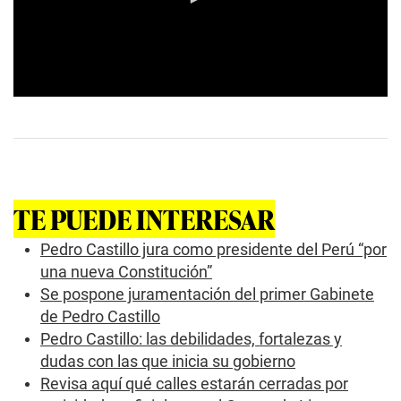
0
s
e
c
o
n
d
s
TE PUEDE INTERESAR
o
f
2
Pedro Castillo jura como presidente del Perú “por
m
una nueva Constitución”
i
n
Se pospone juramentación del primer Gabinete
u
de Pedro Castillo
t
e
Pedro Castillo: las debilidades, fortalezas y
s
dudas con las que inicia su gobierno
,
1
Revisa aquí qué calles estarán cerradas por
3