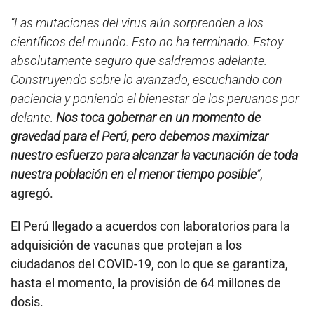
0
s
“Las mutaciones del virus aún sorprenden a los
e
científicos del mundo. Esto no ha terminado. Estoy
c
o
absolutamente seguro que saldremos adelante.
n
d
Construyendo sobre lo avanzado, escuchando con
s
paciencia y poniendo el bienestar de los peruanos por
delante.
Nos toca gobernar en un momento de
gravedad para el Perú, pero debemos maximizar
nuestro esfuerzo para alcanzar la vacunación de toda
nuestra población en el menor tiempo posible
”
,
agregó.
El Perú llegado a acuerdos con laboratorios para la
adquisición de vacunas que protejan a los
ciudadanos del COVID-19, con lo que se garantiza,
hasta el momento, la provisión de 64 millones de
dosis.