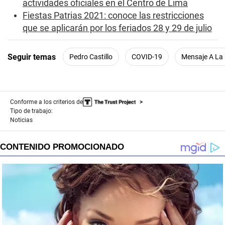
s
actividades oficiales en el Centro de Lima
e
Fiestas Patrias 2021: conoce las restricciones
c
o
que se aplicarán por los feriados 28 y 29 de julio
n
d
s
Seguir temas
Pedro Castillo
COVID-19
Mensaje A La
Conforme a los criterios de
Tipo de trabajo:
Noticias