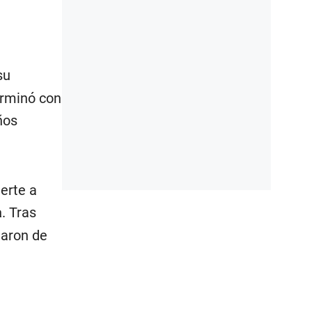
su
erminó con
ños
erte a
a
. Tras
taron de