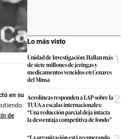
Lo más visto
1
Unidad de Investigación: Hallan más
de siete millones de jeringas y
medicamentos vencidos en Cenares
del Minsa
ctó en su
2
Aerolíneas responden a LAP sobre la
TUUA a escalas internacionales:
cutiendo
“Una reducción parcial deja intacta
ín de
la desventaja competitiva de fondo”
“La organización está recuperando