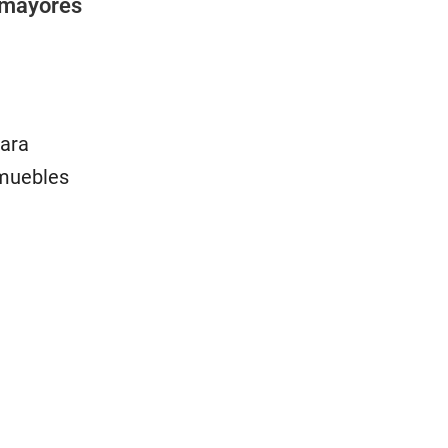
s mayores
para
nmuebles