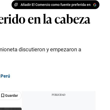
Añadir El Comercio como fuente preferida en
erido en la cabeza
amioneta discutieron y empezaron a
 Perú
Guardar