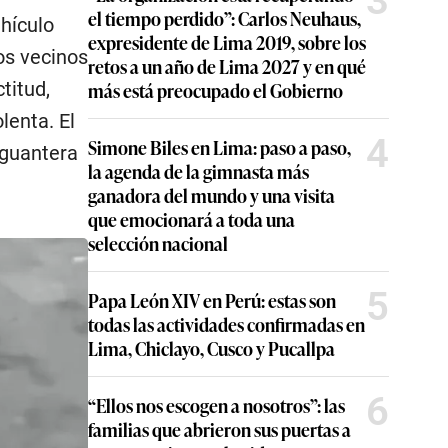
3
el tiempo perdido”: Carlos Neuhaus,
ehículo
expresidente de Lima 2019, sobre los
los vecinos
retos a un año de Lima 2027 y en qué
titud,
más está preocupado el Gobierno
lenta. El
4
Simone Biles en Lima: paso a paso,
 guantera
la agenda de la gimnasta más
ganadora del mundo y una visita
que emocionará a toda una
selección nacional
5
Papa León XIV en Perú: estas son
todas las actividades confirmadas en
Lima, Chiclayo, Cusco y Pucallpa
6
“Ellos nos escogen a nosotros”: las
familias que abrieron sus puertas a