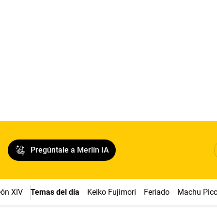
Pregúntale a Merlín IA
ón XIV
Temas del día
Keiko Fujimori
Feriado
Machu Pic