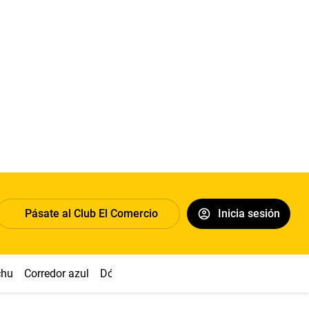
Pásate al Club El Comercio
Inicia sesión
chu
Corredor azul
Dólar
Congreso
Nasca
Acuña
Toled