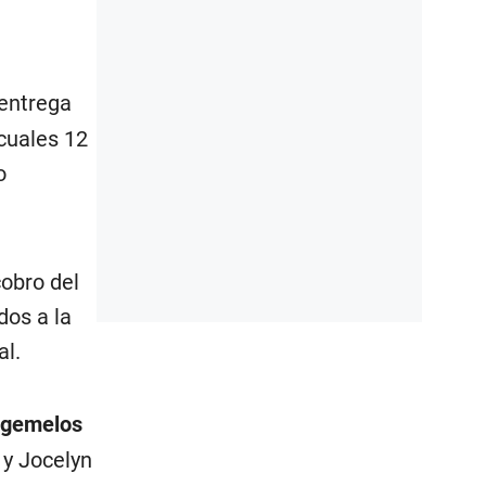
entrega
 cuales 12
o
cobro del
dos a la
al.
 gemelos
 y Jocelyn