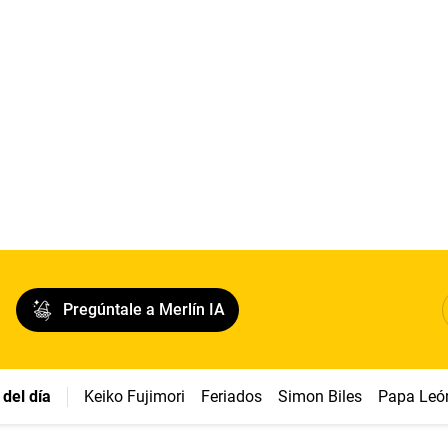
Pregúntale a Merlín IA
del día
Keiko Fujimori
Feriados
Simon Biles
Papa Leó