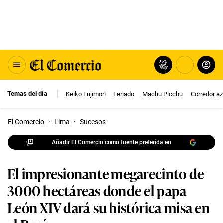
Temas del día
Keiko Fujimori
Feriado
Machu Picchu
Corredor az
El Comercio
·
Lima
·
Sucesos
Añadir El Comercio como fuente preferida en
El impresionante megarecinto de
3000 hectáreas donde el papa
León XIV dará su histórica misa en