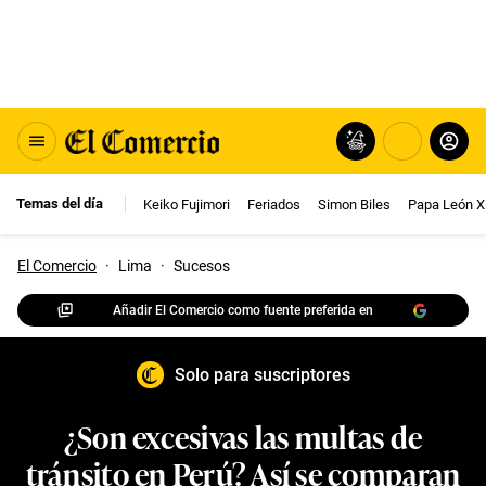
Temas del día
Keiko Fujimori
Feriados
Simon Biles
Papa León X
El Comercio
·
Lima
·
Sucesos
Añadir El Comercio como fuente preferida en
Solo para suscriptores
¿Son excesivas las multas de
tránsito en Perú? Así se comparan