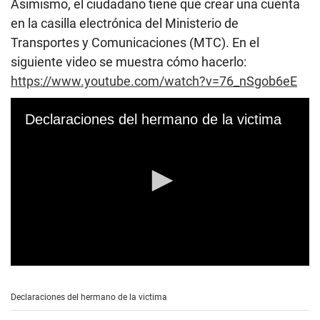
Asimismo, el ciudadano tiene que crear una cuenta
en la casilla electrónica del Ministerio de
Transportes y Comunicaciones (MTC). En el
siguiente video se muestra cómo hacerlo:
https://www.youtube.com/watch?v=76_nSgob6eE
Declaraciones del hermano de la victima
0
s
e
Declaraciones del hermano de la victima
c
o