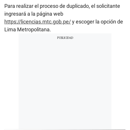
n
Para realizar el proceso de duplicado, el solicitante
d
s
ingresará a la página web
o
https://licencias.mtc.gob.pe/
y escoger la opción de
f
0
Lima Metropolitana.
s
e
c
o
n
d
s