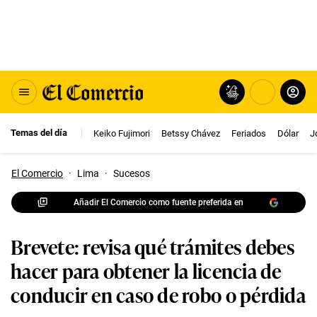
Temas del día
Keiko Fujimori
Betssy Chávez
Feriados
Dólar
J
El Comercio
·
Lima
·
Sucesos
Añadir El Comercio como fuente preferida en
Brevete: revisa qué trámites debes
hacer para obtener la licencia de
conducir en caso de robo o pérdida