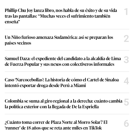
1
Phillip Chu Joy lanza libro, nos habla de su éxito y de su vida
tras las pantallas: “Muchas veces el sufrimiento también
enseña”
2
Un Niño furioso amenaza Sudamérica: así se preparan los
países vecinos
3
Samuel Daza: el expediente del candidato a la alcaldía de Lima
de Fuerza Popular y sus nexos con colectiveros informales
4
Caso ‘Narcocebollas’: La historia de cómo el Cartel de Sinaloa
intentó exportar droga desde Perú a Miami
5
Colombia se suma al giro regional a la derecha: cuánto cambia
la política exterior con la llegada de De la Espriella
6
¿Cuánto toma correr de Plaza Norte al Morro Solar? El
‘runner’ de 18 años que se reta ante miles en TikTok