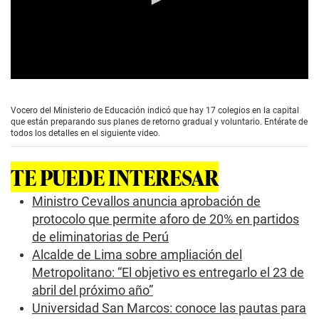
0
s
e
Vocero del Ministerio de Educación indicó que hay 17 colegios en la capital
c
que están preparando sus planes de retorno gradual y voluntario. Entérate de
o
todos los detalles en el siguiente video.
n
d
s
TE PUEDE INTERESAR
o
f
0
Ministro Cevallos anuncia aprobación de
s
protocolo que permite aforo de 20% en partidos
e
c
de eliminatorias de Perú
o
Alcalde de Lima sobre ampliación del
n
d
Metropolitano: “El objetivo es entregarlo el 23 de
s
abril del próximo año”
Universidad San Marcos: conoce las pautas para