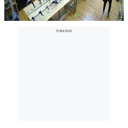
00:00
/
00:33