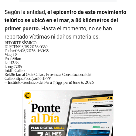
Según la entidad,
el epicentro de este movimiento
telúrico se ubicó en el mar, a 86 kilómetros del
primer puerto.
Hasta el momento, no se han
reportado víctimas ni daños materiales.
REPORTE SÍSMICO
IGP/CENSIS/RS 2026-0339
Fecha:06/06/2026 11:30:35
Mag:4.8
Prof:55km
Lat:-12.33
Long:-77.85
Int:III Callao
Ref:86 km al O de Callao, Provincia Constitucional del
Callao
https://t.co/yad16fIPPV
— Instituto Geofísico del Perú (@igp_peru)
June 6, 2026