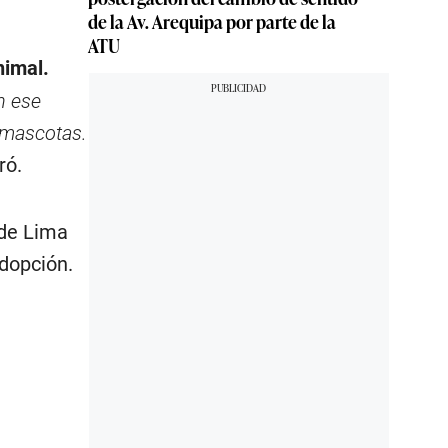
de la Av. Arequipa por parte de la
ATU
nimal.
n ese
e mascotas.
ró.
 de Lima
dopción.