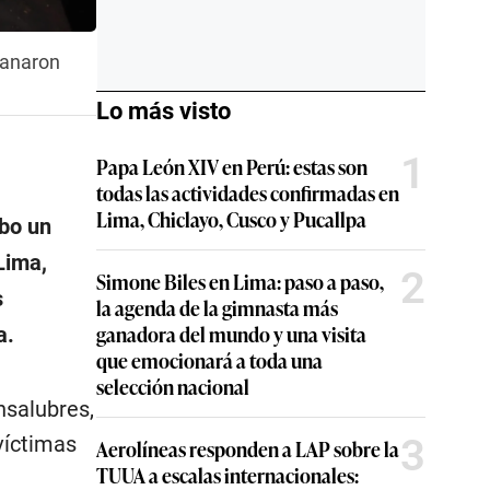
llanaron
Lo más visto
1
Papa León XIV en Perú: estas son
todas las actividades confirmadas en
Lima, Chiclayo, Cusco y Pucallpa
abo un
Lima,
2
Simone Biles en Lima: paso a paso,
s
la agenda de la gimnasta más
ganadora del mundo y una visita
a.
que emocionará a toda una
selección nacional
nsalubres,
3
víctimas
Aerolíneas responden a LAP sobre la
TUUA a escalas internacionales: