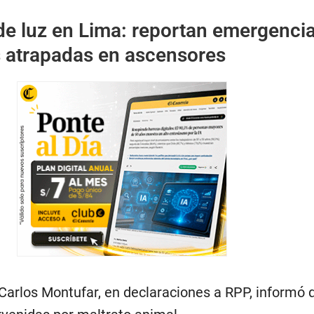
de luz en Lima: reportan emergenci
 atrapadas en ascensores
Carlos Montufar, en declaraciones a RPP, informó 