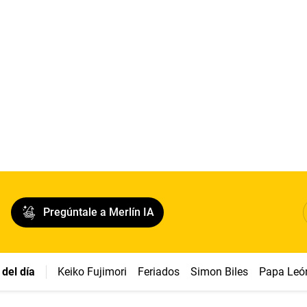
Pregúntale a Merlín IA
del día
Keiko Fujimori
Feriados
Simon Biles
Papa Leó