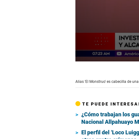
0
seconds
of
1
Alias 'El Monstruo' es cabecilla de un
minute,
8
seconds
Volume
90%
TE PUEDE INTERESA
¿Cómo trabajan los gua
Nacional Allpahuayo 
El perfil del ‘Loco Luig