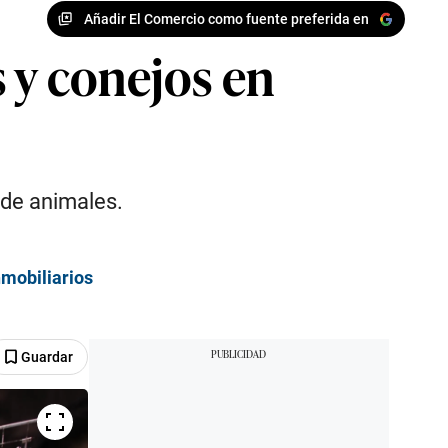
Añadir El Comercio como fuente preferida en
 y conejos en
 de animales.
nmobiliarios
Guardar