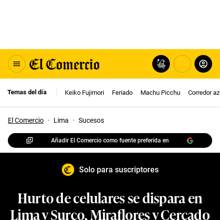
Temas del día
Keiko Fujimori
Feriado
Machu Picchu
Corredor az
El Comercio
·
Lima
·
Sucesos
Añadir El Comercio como fuente preferida en
Solo para suscriptores
Hurto de celulares se dispara en
Lima y Surco, Miraflores y Cercado