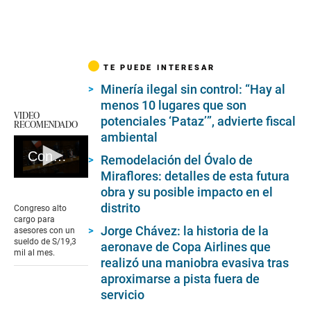
TE PUEDE INTERESAR
Minería ilegal sin control: “Hay al
menos 10 lugares que son
VIDEO
potenciales ‘Pataz’”, advierte fiscal
RECOMENDADO
ambiental
Congreso crea alto cargo para asesores #VideosEC #UI
Remodelación del Óvalo de
Miraflores: detalles de esta futura
0
obra y su posible impacto en el
seconds
of
distrito
Congreso alto
0
cargo para
seconds
Jorge Chávez: la historia de la
asesores con un
sueldo de S/19,3
aeronave de Copa Airlines que
mil al mes.
realizó una maniobra evasiva tras
aproximarse a pista fuera de
servicio