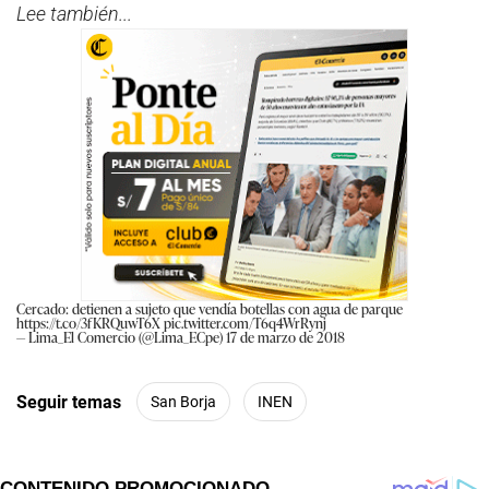
Lee también...
Cercado: detienen a sujeto que vendía botellas con agua de parque
https://t.co/3fKRQuwT6X
pic.twitter.com/T6q4WrRynj
— Lima_El Comercio (@Lima_ECpe)
17 de marzo de 2018
Seguir temas
San Borja
INEN