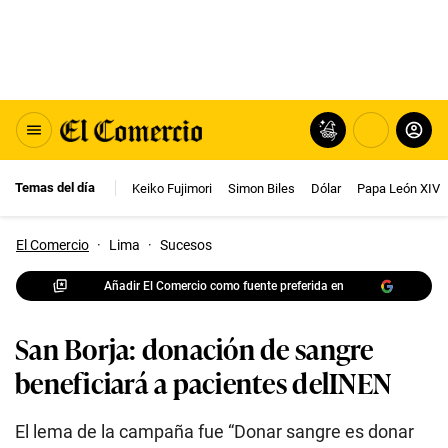
Temas del día
Keiko Fujimori
Simon Biles
Dólar
Papa León XIV
El Comercio
·
Lima
·
Sucesos
Añadir El Comercio como fuente preferida en
San Borja: donación de sangre
beneficiará a pacientes delINEN
El lema de la campaña fue “Donar sangre es donar