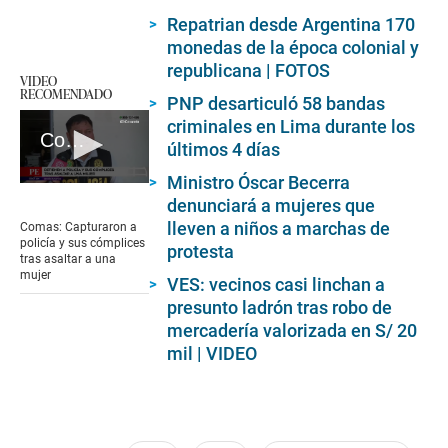
Repatrian desde Argentina 170
monedas de la época colonial y
republicana | FOTOS
VIDEO
RECOMENDADO
PNP desarticuló 58 bandas
criminales en Lima durante los
Comas: Capturaron a policía y sus cómplices tras asaltar a una mujer
últimos 4 días
Ministro Óscar Becerra
0
denunciará a mujeres que
seconds
of
lleven a niños a marchas de
Comas: Capturaron a
1
policía y sus cómplices
protesta
minute,
tras asaltar a una
38
mujer
VES: vecinos casi linchan a
seconds
presunto ladrón tras robo de
mercadería valorizada en S/ 20
mil | VIDEO