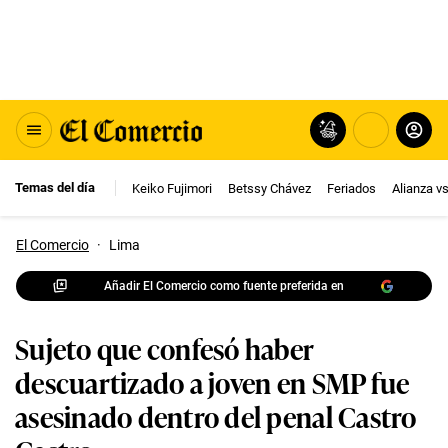
Temas del día
Keiko Fujimori
Betssy Chávez
Feriados
Alianza v
El Comercio
·
Lima
Añadir El Comercio como fuente preferida en
Sujeto que confesó haber
descuartizado a joven en SMP fue
asesinado dentro del penal Castro