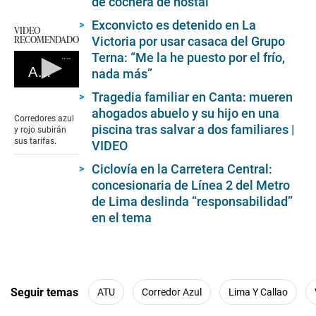
de cochera de hostal
Exconvicto es detenido en La
VIDEO
RECOMENDADO
Victoria por usar casaca del Grupo
Terna: “Me la he puesto por el frío,
Aumenta el precio del pasaje en corredores complementarios
nada más”
0
Tragedia familiar en Canta: mueren
seconds
ahogados abuelo y su hijo en una
of
Corredores azul
0
piscina tras salvar a dos familiares |
y rojo subirán
seconds
sus tarifas.
VIDEO
Ciclovía en la Carretera Central:
concesionaria de Línea 2 del Metro
de Lima deslinda “responsabilidad”
en el tema
Seguir temas
ATU
Corredor Azul
Lima Y Callao