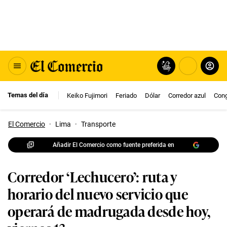
Temas del día
Keiko Fujimori
Feriado
Dólar
Corredor azul
Con
El Comercio
·
Lima
·
Transporte
Añadir El Comercio como fuente preferida en
Corredor ‘Lechucero’: ruta y
horario del nuevo servicio que
operará de madrugada desde hoy,