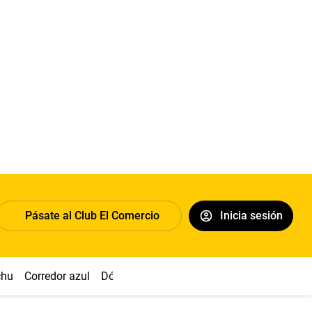
Pásate al Club El Comercio
Inicia sesión
chu
Corredor azul
Dólar
Congreso
Nasca
Acuña
Toled