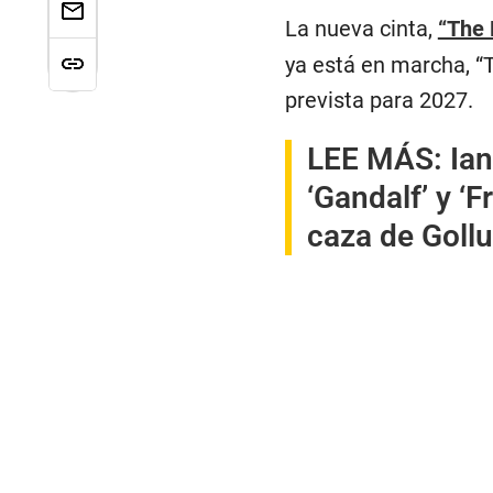
La nueva cinta,
“The 
ya está en marcha, “T
prevista para 2027.
LEE MÁS:
Ian
‘Gandalf’ y ‘F
caza de Goll