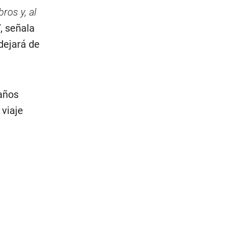
bros y, al
”
, señala
dejará de
años
viaje