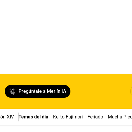
Pregúntale a Merlín IA
ón XIV
Temas del día
Keiko Fujimori
Feriado
Machu Pic