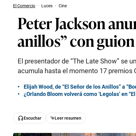
El Comercio
·
Luces
·
Cine
Peter Jackson anun
anillos” con guio
El presentador de “The Late Show” se uni
acumula hasta el momento 17 premios 
Elijah Wood, de “El Señor de los Anillos” a “Bo
¿Orlando Bloom volverá como ‘Legolas’ en “El S
Escuchar
Leer resumen