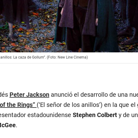
s anillos: La caza de Gollum”. (Foto: New Line Cinema)
ndés
Peter Jackson
anunció el desarrollo de una nu
of the Rings”
(‘El señor de los anillos’) en la que el
resentador estadounidense
Stephen Colbert
y de un
McGee
.