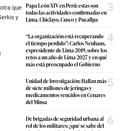
3
Papa León XIV en Perú: estas son
 otra que
todas las actividades confirmadas en
erkis y
Lima, Chiclayo, Cusco y Pucallpa
4
“La organización está recuperando
el tiempo perdido”: Carlos Neuhaus,
expresidente de Lima 2019, sobre los
a
retos a un año de Lima 2027 y en qué
más está preocupado el Gobierno
5
Unidad de Investigación: Hallan más
de siete millones de jeringas y
medicamentos vencidos en Cenares
del Minsa
6
De brigadas de seguridad urbana al
rol de los militares: ¿qué se sabe del