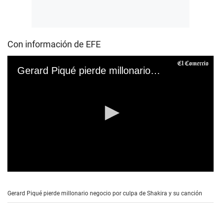
Con información de EFE
Gerard Piqué pierde millonario negocio por culpa de Shakira y su canción
0
s
e
Gerard Piqué pierde millonario negocio por culpa de Shakira y su canción
c
o
n