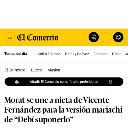
Temas del día
Keiko Fujimori
Betssy Chávez
Feriados
Dólar
J
El Comercio
·
Luces
·
Musica
Añadir El Comercio como fuente preferida en
Morat se une a nieta de Vicente
Fernández para la versión mariachi
de “Debí suponerlo”