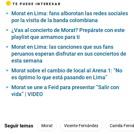
d
TE PUEDE INTERESAR
s
o
Morat en Lima: fans alborotan las redes sociales
f
por la visita de la banda colombiana
1
m
i
¿Vas al concierto de Morat? Prepárate con este
n
playlist que armamos para ti
u
t
Morat en Lima: las canciones que sus fans
e
peruanos esperan disfrutar en sus conciertos de
,
5
esta semana
3
s
Morat sobre el cambio de local al Arena 1: “No
e
es óptimo lo que está pasando en Lima”
c
o
Morat se une a Feid para presentar “Salir con
n
d
vida” | VIDEO
s
Seguir temas
Morat
Vicente Fernández
Camila Fern