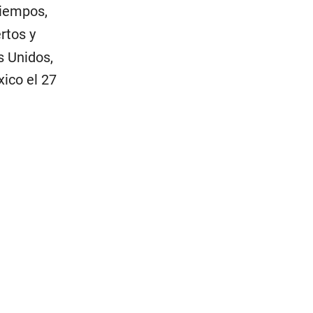
tiempos,
rtos y
s Unidos,
ico el 27