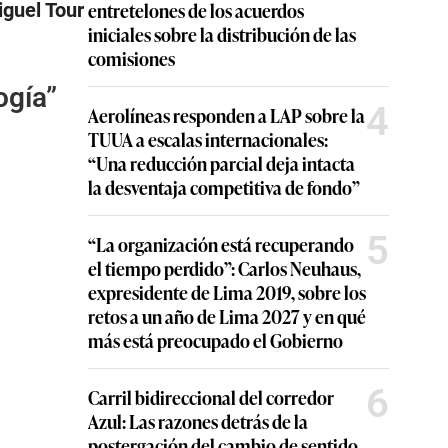
entretelones de los acuerdos
iguel Tour
iniciales sobre la distribución de las
comisiones
ogía”
4
Aerolíneas responden a LAP sobre la
TUUA a escalas internacionales:
“Una reducción parcial deja intacta
la desventaja competitiva de fondo”
5
“La organización está recuperando
el tiempo perdido”: Carlos Neuhaus,
expresidente de Lima 2019, sobre los
retos a un año de Lima 2027 y en qué
más está preocupado el Gobierno
6
Carril bidireccional del corredor
Azul: Las razones detrás de la
postergación del cambio de sentido