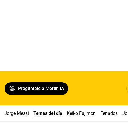
Pregúntale a Merlín IA
Jorge Messi
Temas del día
Keiko Fujimori
Feriados
Jo