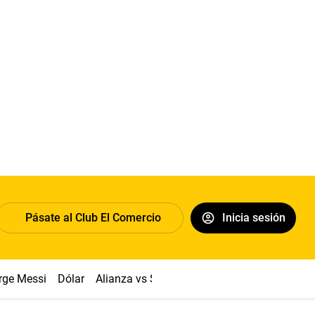
Pásate al Club El Comercio
Inicia sesión
rge Messi
Dólar
Alianza vs Sport Boys
Papa León XIV
Co