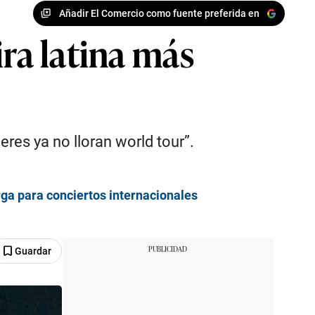
Añadir El Comercio como fuente preferida en
ira latina más
es ya no lloran world tour”.
rga para conciertos internacionales
Guardar