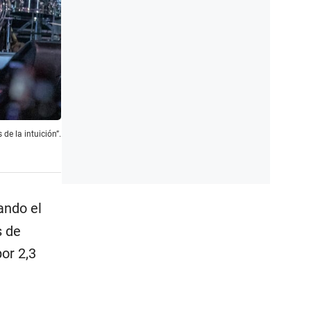
de la intuición”.
ando el
s de
or 2,3