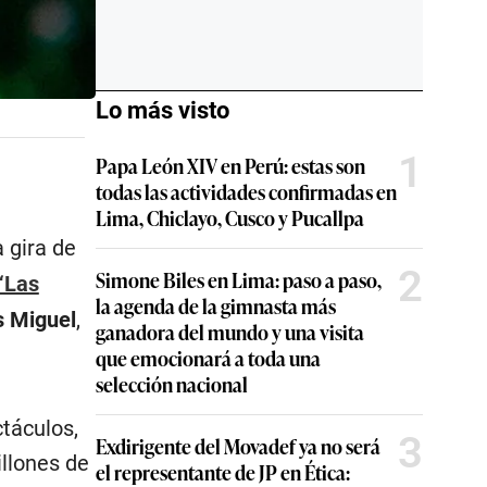
Lo más visto
1
Papa León XIV en Perú: estas son
todas las actividades confirmadas en
Lima, Chiclayo, Cusco y Pucallpa
 gira de
2
Simone Biles en Lima: paso a paso,
‘Las
la agenda de la gimnasta más
s Miguel
,
ganadora del mundo y una visita
que emocionará a toda una
selección nacional
ctáculos,
3
Exdirigente del Movadef ya no será
illones de
el representante de JP en Ética: