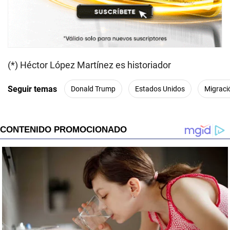
(*) Héctor López Martínez es historiador
Seguir temas
Donald Trump
Estados Unidos
Migraci