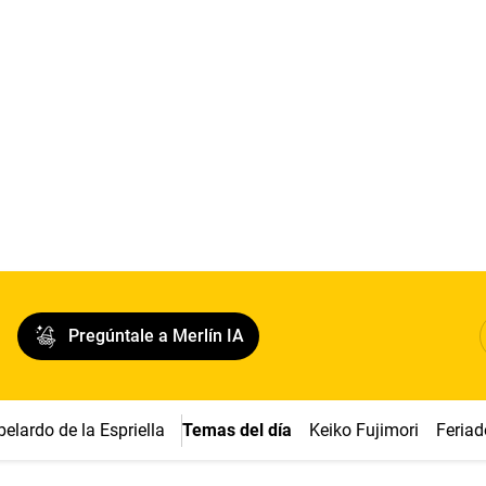
Pregúntale a Merlín IA
belardo de la Espriella
Temas del día
Keiko Fujimori
Feriad