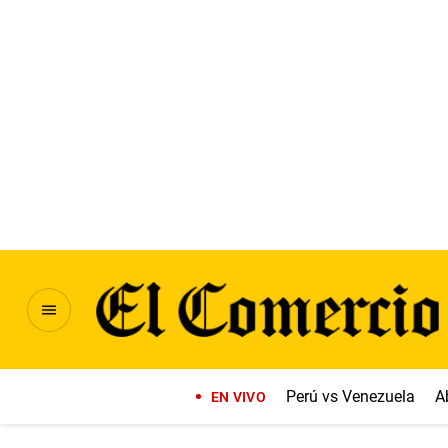
Perú vs Venezuela
A
EN VIVO