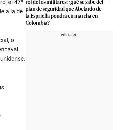
rol de los militares: ¿qué se sabe del
o, el 47º
plan de seguridad que Abelardo de
e a la de
la Espriella pondrá en marcha en
Colombia?
ial, o
endaval
ounidense.
us
y