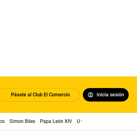
Pásate al Club El Comercio
Inicia sesión
os
Simon Biles
Papa León XIV
U vs Cristal
Dólar
Congr