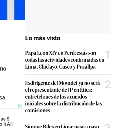
Lo más visto
1
Papa León XIV en Perú: estas son
todas las actividades confirmadas en
Lima, Chiclayo, Cusco y Pucallpa
omo
2
Exdirigente del Movadef ya no será
el representante de JP en Ética:
entretelones de los acuerdos
sa.
iniciales sobre la distribución de las
comisiones
Simone Biles en Lima: paso a paso,