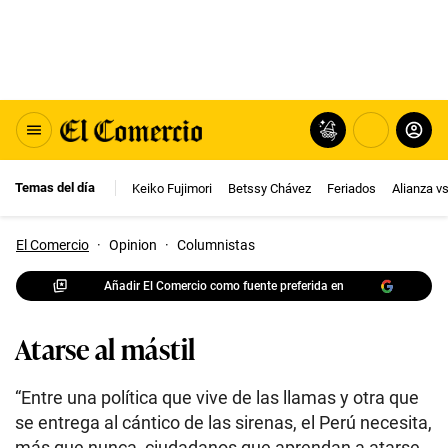
Temas del día
Keiko Fujimori
Betssy Chávez
Feriados
Alianza v
El Comercio
·
Opinion
·
Columnistas
Añadir El Comercio como fuente preferida en
Atarse al mástil
“Entre una política que vive de las llamas y otra que
se entrega al cántico de las sirenas, el Perú necesita,
más que nunca, ciudadanos que aprendan a atarse