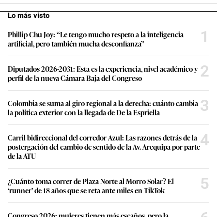
Lo más visto
1
Phillip Chu Joy: “Le tengo mucho respeto a la inteligencia
artificial, pero también mucha desconfianza”
2
Diputados 2026-2031: Esta es la experiencia, nivel académico y
perfil de la nueva Cámara Baja del Congreso
3
Colombia se suma al giro regional a la derecha: cuánto cambia
la política exterior con la llegada de De la Espriella
4
Carril bidireccional del corredor Azul: Las razones detrás de la
postergación del cambio de sentido de la Av. Arequipa por parte
de la ATU
5
¿Cuánto toma correr de Plaza Norte al Morro Solar? El
‘runner’ de 18 años que se reta ante miles en TikTok
Congreso 2026: mujeres tienen más escaños, pero la